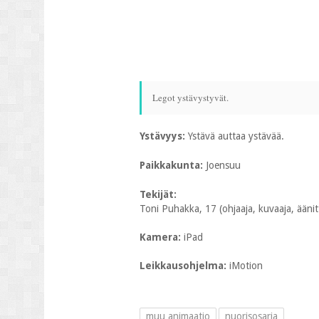
Legot ystävystyvät.
Ystävyys:
Ystävä auttaa ystävää.
Paikkakunta:
Joensuu
Tekijät:
Toni Puhakka, 17 (ohjaaja, kuvaaja, äänittä
Kamera:
iPad
Leikkausohjelma:
iMotion
muu animaatio
nuorisosarja