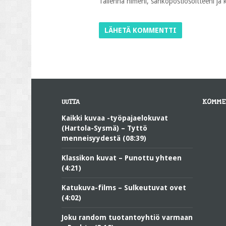
Tallenna nimeni, sähköpostiosoitteeni ja
UUTTA
KOMME
Kaikki kuvaa -työpajaelokuvat
(Hartola-Sysmä) – Tyttö
menneisyydestä (08:39)
Klassikon kuvat – Punottu yhteen
(4:21)
Katukuva-films – Sulkeutuvat ovet
(4:02)
Joku random tuotantoyhtiö varmaan