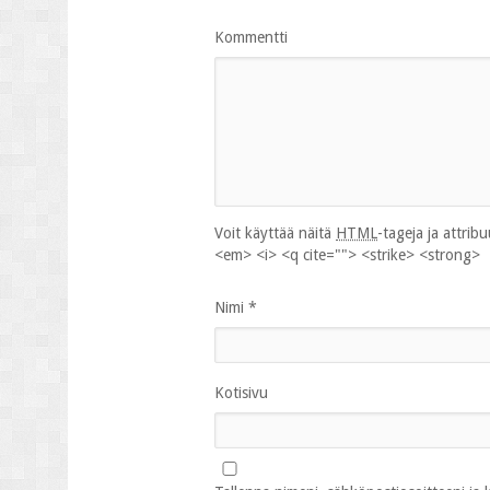
Kommentti
Voit käyttää näitä
HTML
-tageja ja attrib
<em> <i> <q cite=""> <strike> <strong>
Nimi
*
Kotisivu