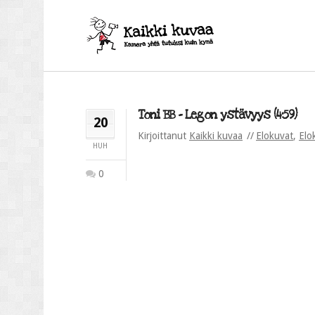
Toni BB – Legon ystävyys (4:59)
20
Kirjoittanut
Kaikki kuvaa
Elokuvat
,
Elo
HUH
0