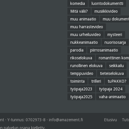
komedia
luontodokumentti
Mitä välii?
musiikkivideo
muu animaatio
muu dokument
muu harrastevideo
muu urheiluvideo
mysteeri
nukkeanimaatio
nuorisosarja
parodia
piirrosanimaatio
rikoselokuva
romanttinen kom
runollinen elokuva
seikkailu
temppuvideo
tieteiselokuva
toiminta
trilleri
tuPAKKO?
työpaja2023
työpaja 2024
työpaja2025
vaha-animaatio
t · Y-tunnus: 0702973-8 ·
info@amazement.fi
Etusivu
Tuto
n palvelun osana kielletty.