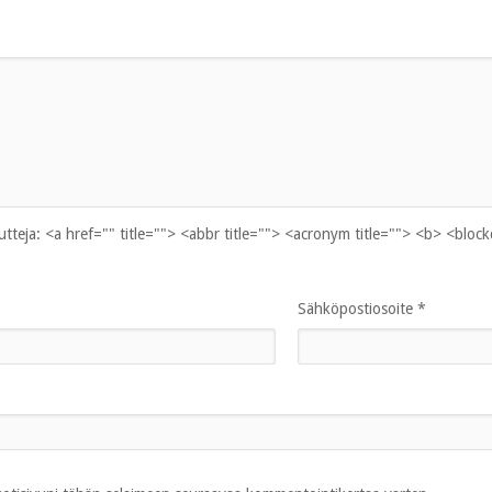
uutteja:
<a href="" title=""> <abbr title=""> <acronym title=""> <b> <bloc
Sähköpostiosoite
*