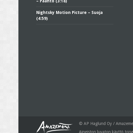
– Paahto (3:18)
Nightsky Motion Picture – Suoja
(4:59)
© AP Haglund Oy / Amazemen
Aineiston luvaton käyttö toise