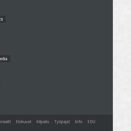
ti
edia
riaalit
Elokuvat
Kilpailu
Työpajat
Info
EDU