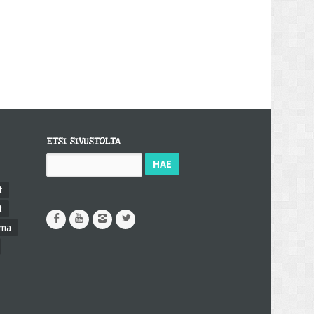
ETSI SIVUSTOLTA
Haku:
t
t
ama