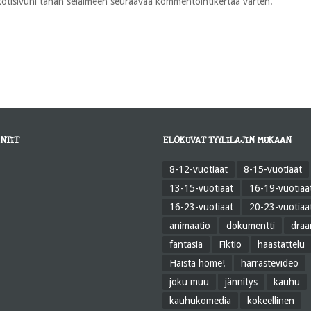
 kotisivuni tähän selaimeen seuraavaa kommentointikertaa varten.
NTIT
ELOKUVAT TYYLILAJIN MUKAAN
8-12-vuotiaat
8-15-vuotiaat
13-15-vuotiaat
16-19-vuotiaa
16-23-vuotiaat
20-23-vuotiaa
animaatio
dokumentti
dra
fantasia
Fiktio
haastattelu
Haista home!
harrastevideo
joku muu
jännitys
kauhu
kauhukomedia
kokeellinen