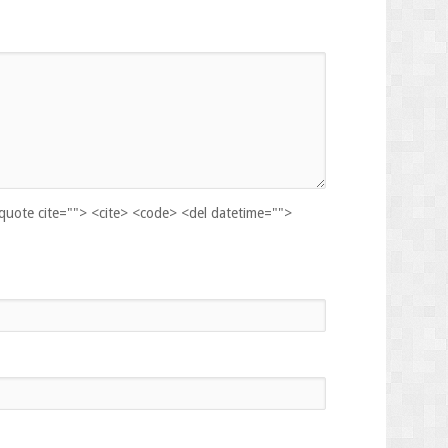
kquote cite=""> <cite> <code> <del datetime="">