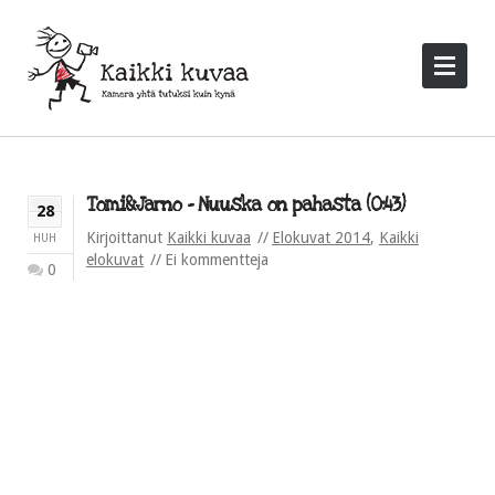
Tomi&Jarno – Nuuska on pahasta (0:43)
28
Kirjoittanut
Kaikki kuvaa
Elokuvat 2014
,
Kaikki
HUH
elokuvat
Ei kommentteja
0