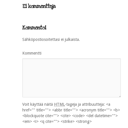
Ei kommentteja
Kommentoi
Sähköpostiosoitettasi ei julkaista.
Kommentti
Voit käyttää näitä
HTML
-tageja ja attribuutteja:
<a
href="" title=""> <abbr title=""> <acronym title=""> <b>
<blockquote cite=""> <cite> <code> <del datetime="">
<em> <i> <q cite=""> <strike> <strong>