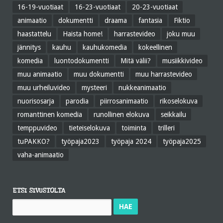
16-19-vuotiaat
16-23-vuotiaat
20-23-vuotiaat
animaatio
dokumentti
draama
fantasia
Fiktio
haastattelu
Haista home!
harrastevideo
joku muu
jännitys
kauhu
kauhukomedia
kokeellinen
komedia
luontodokumentti
Mitä välii?
musiikkivideo
muu animaatio
muu dokumentti
muu harrastevideo
muu urheiluvideo
mysteeri
nukkeanimaatio
nuorisosarja
parodia
piirrosanimaatio
rikoselokuva
romanttinen komedia
runollinen elokuva
seikkailu
temppuvideo
tieteiselokuva
toiminta
trilleri
tuPAKKO?
työpaja2023
työpaja 2024
työpaja2025
vaha-animaatio
ETSI SIVUSTOLTA
Haku: