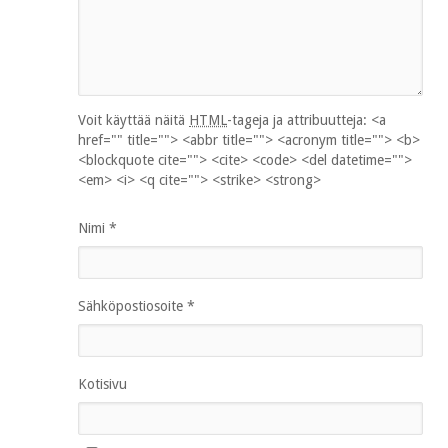
Voit käyttää näitä
HTML
-tageja ja attribuutteja:
<a
href="" title=""> <abbr title=""> <acronym title=""> <b>
<blockquote cite=""> <cite> <code> <del datetime="">
<em> <i> <q cite=""> <strike> <strong>
Nimi
*
Sähköpostiosoite
*
Kotisivu