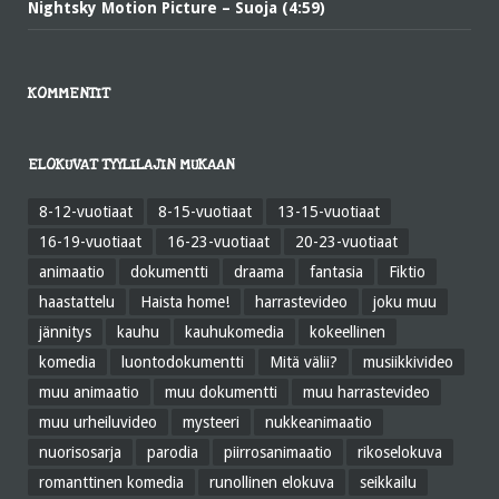
Nightsky Motion Picture – Suoja (4:59)
KOMMENTIT
ELOKUVAT TYYLILAJIN MUKAAN
8-12-vuotiaat
8-15-vuotiaat
13-15-vuotiaat
16-19-vuotiaat
16-23-vuotiaat
20-23-vuotiaat
animaatio
dokumentti
draama
fantasia
Fiktio
haastattelu
Haista home!
harrastevideo
joku muu
jännitys
kauhu
kauhukomedia
kokeellinen
komedia
luontodokumentti
Mitä välii?
musiikkivideo
muu animaatio
muu dokumentti
muu harrastevideo
muu urheiluvideo
mysteeri
nukkeanimaatio
nuorisosarja
parodia
piirrosanimaatio
rikoselokuva
romanttinen komedia
runollinen elokuva
seikkailu