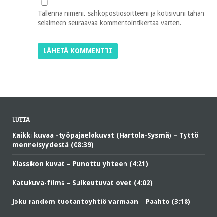
Tallenna nimeni, sähköpostiosoitteeni ja kotisivuni tähän
selaimeen seuraavaa kommentointikertaa varten.
UUTTA
Kaikki kuvaa -työpajaelokuvat (Hartola-Sysmä) – Tyttö
menneisyydestä (08:39)
Klassikon kuvat – Punottu yhteen (4:21)
Katukuva-films – Sulkeutuvat ovet (4:02)
Joku random tuotantoyhtiö varmaan – Paahto (3:18)