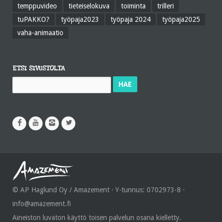
temppuvideo
tieteiselokuva
toiminta
trilleri
tuPAKKO?
työpaja2023
työpaja 2024
työpaja2025
vaha-animaatio
ETSI SIVUSTOLTA
Haku:
© AP Haglund Oy / Amazement · Y-tunnus: 0702973-8 ·
info@amazement.fi
Aineiston luvaton käyttö toisen palvelun osana kielletty.