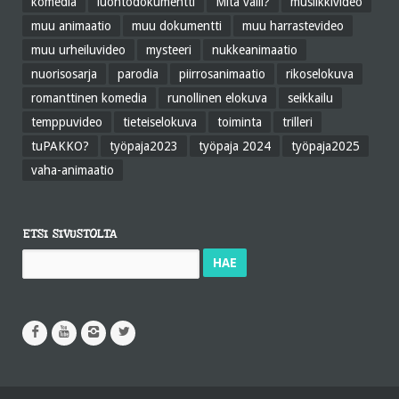
komedia
luontodokumentti
Mitä välii?
musiikkivideo
muu animaatio
muu dokumentti
muu harrastevideo
muu urheiluvideo
mysteeri
nukkeanimaatio
nuorisosarja
parodia
piirrosanimaatio
rikoselokuva
romanttinen komedia
runollinen elokuva
seikkailu
temppuvideo
tieteiselokuva
toiminta
trilleri
tuPAKKO?
työpaja2023
työpaja 2024
työpaja2025
vaha-animaatio
ETSI SIVUSTOLTA
Haku: