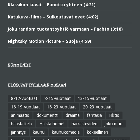
Klassikon kuvat – Punottu yhteen (4:21)
Katukuva-films – Sulkeutuvat ovet (4:02)
Joku random tuotantoyhtiö varmaan – Paahto (3:18)
Nightsky Motion Picture – Suoja (4:59)
KOMMENTIT
ELOKUVAT TYYLILAJIN MUKAAN
8-12-vuotiaat
8-15-vuotiaat
13-15-vuotiaat
16-19-vuotiaat
16-23-vuotiaat
20-23-vuotiaat
animaatio
dokumentti
draama
fantasia
Fiktio
haastattelu
Haista home!
harrastevideo
joku muu
jännitys
kauhu
kauhukomedia
kokeellinen