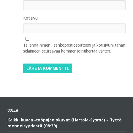
Kotisivu
Tallenna nimeni, sähköpostiosoitteeni ja kotisivuni tähän
selaimeen seuraavaa kommentointikertaa varten.
UUTTA
Kaikki kuvaa -työpajaelokuvat (Hartola-Sysmä) – Tyttö
menneisyydestä (08:39)