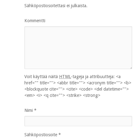
Sähköpostiosoitettasi ei julkaista.
Kommentti
Voit käyttää näitä
HTML
-tageja ja attribuutteja:
<a
href="" title=""> <abbr title=""> <acronym title=""> <b>
<blockquote cite=""> <cite> <code> <del datetime="">
<em> <i> <q cite=""> <strike> <strong>
Nimi
*
Sähköpostiosoite
*