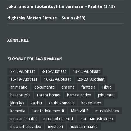
Joku random tuotantoyhtiö varmaan – Paahto (3:18)
Nightsky Motion Picture – Suoja (4:59)
KOMMENTIT
ELOKUVAT TYYLILAJIN MUKAAN
8-12-vuotiaat
8-15-vuotiaat
13-15-vuotiaat
16-19-vuotiaat
16-23-vuotiaat
20-23-vuotiaat
animaatio
dokumentti
draama
fantasia
Fiktio
haastattelu
Haista home!
harrastevideo
joku muu
jännitys
kauhu
kauhukomedia
kokeellinen
komedia
luontodokumentti
Mitä välii?
musiikkivideo
muu animaatio
muu dokumentti
muu harrastevideo
muu urheiluvideo
mysteeri
nukkeanimaatio