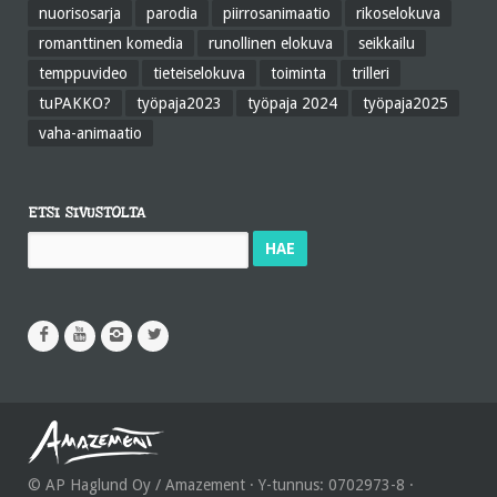
nuorisosarja
parodia
piirrosanimaatio
rikoselokuva
romanttinen komedia
runollinen elokuva
seikkailu
temppuvideo
tieteiselokuva
toiminta
trilleri
tuPAKKO?
työpaja2023
työpaja 2024
työpaja2025
vaha-animaatio
ETSI SIVUSTOLTA
Haku:
© AP Haglund Oy / Amazement · Y-tunnus: 0702973-8 ·