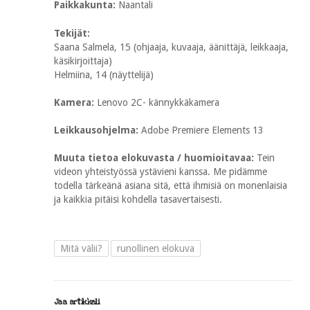
Paikkakunta:
Naantali
Tekijät:
Saana Salmela, 15 (ohjaaja, kuvaaja, äänittäjä, leikkaaja,
käsikirjoittaja)
Helmiina, 14 (näyttelijä)
Kamera:
Lenovo 2C- kännykkäkamera
Leikkausohjelma:
Adobe Premiere Elements 13
Muuta tietoa elokuvasta / huomioitavaa:
Tein
videon yhteistyössä ystävieni kanssa. Me pidämme
todella tärkeänä asiana sitä, että ihmisiä on monenlaisia
ja kaikkia pitäisi kohdella tasavertaisesti.
Mitä välii?
runollinen elokuva
Jaa artikkeli