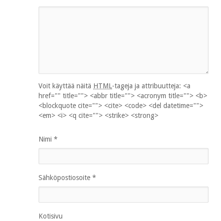
Voit käyttää näitä
HTML
-tageja ja attribuutteja:
<a
href="" title=""> <abbr title=""> <acronym title=""> <b>
<blockquote cite=""> <cite> <code> <del datetime="">
<em> <i> <q cite=""> <strike> <strong>
Nimi
*
Sähköpostiosoite
*
Kotisivu