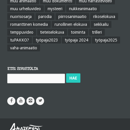
muu animaatio
muu dokumentti
muu harrastevideo
muu urheiluvideo
mysteeri
nukkeanimaatio
nuorisosarja
parodia
piirrosanimaatio
rikoselokuva
romanttinen komedia
runollinen elokuva
seikkailu
temppuvideo
tieteiselokuva
toiminta
trilleri
tuPAKKO?
työpaja2023
työpaja 2024
työpaja2025
vaha-animaatio
ETSI SIVUSTOLTA
Haku: