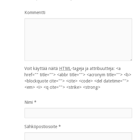
Kommentti
Voit käyttää näitä
HTML
-tageja ja attribuutteja:
<a
href="" title=""> <abbr title=""> <acronym title=""> <b>
<blockquote cite=""> <cite> <code> <del datetime="">
<em> <i> <q cite=""> <strike> <strong>
Nimi
*
Sähköpostiosoite
*