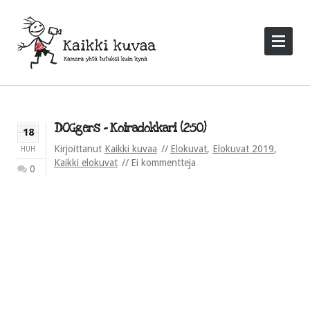
DOGgers – Koiradokkari (2:50)
18
Kirjoittanut
Kaikki kuvaa
Elokuvat
,
Elokuvat 2019
,
HUH
Kaikki elokuvat
Ei kommentteja
0