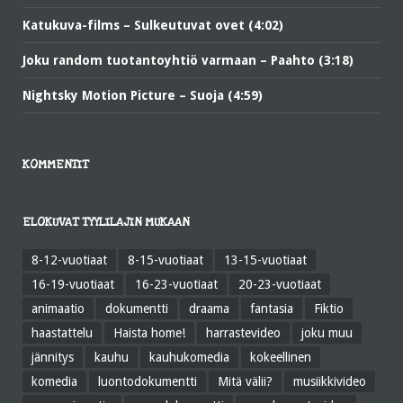
Katukuva-films – Sulkeutuvat ovet (4:02)
Joku random tuotantoyhtiö varmaan – Paahto (3:18)
Nightsky Motion Picture – Suoja (4:59)
KOMMENTIT
ELOKUVAT TYYLILAJIN MUKAAN
8-12-vuotiaat
8-15-vuotiaat
13-15-vuotiaat
16-19-vuotiaat
16-23-vuotiaat
20-23-vuotiaat
animaatio
dokumentti
draama
fantasia
Fiktio
haastattelu
Haista home!
harrastevideo
joku muu
jännitys
kauhu
kauhukomedia
kokeellinen
komedia
luontodokumentti
Mitä välii?
musiikkivideo