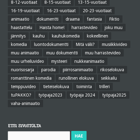
8-12-vuotiaat
8-15-vuotiaat
13-15-vuotiaat
16-19-vuotiaat
16-23-vuotiaat
20-23-vuotiaat
animaatio
dokumentti
draama
fantasia
Fiktio
haastattelu
Haista home!
harrastevideo
joku muu
jännitys
kauhu
kauhukomedia
kokeellinen
komedia
luontodokumentti
Mitä välii?
musiikkivideo
muu animaatio
muu dokumentti
muu harrastevideo
muu urheiluvideo
mysteeri
nukkeanimaatio
nuorisosarja
parodia
piirrosanimaatio
rikoselokuva
romanttinen komedia
runollinen elokuva
seikkailu
temppuvideo
tieteiselokuva
toiminta
trilleri
tuPAKKO?
työpaja2023
työpaja 2024
työpaja2025
vaha-animaatio
ETSI SIVUSTOLTA
Haku: