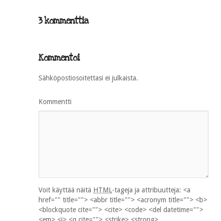
3 kommenttia
Kommentoi
Sähköpostiosoitettasi ei julkaista.
Kommentti
Voit käyttää näitä
HTML
-tageja ja attribuutteja:
<a
href="" title=""> <abbr title=""> <acronym title=""> <b>
<blockquote cite=""> <cite> <code> <del datetime="">
<em> <i> <q cite=""> <strike> <strong>