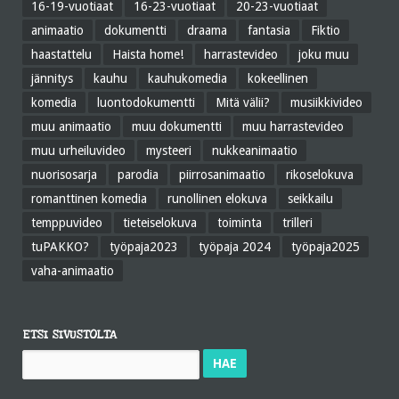
16-19-vuotiaat
16-23-vuotiaat
20-23-vuotiaat
animaatio
dokumentti
draama
fantasia
Fiktio
haastattelu
Haista home!
harrastevideo
joku muu
jännitys
kauhu
kauhukomedia
kokeellinen
komedia
luontodokumentti
Mitä välii?
musiikkivideo
muu animaatio
muu dokumentti
muu harrastevideo
muu urheiluvideo
mysteeri
nukkeanimaatio
nuorisosarja
parodia
piirrosanimaatio
rikoselokuva
romanttinen komedia
runollinen elokuva
seikkailu
temppuvideo
tieteiselokuva
toiminta
trilleri
tuPAKKO?
työpaja2023
työpaja 2024
työpaja2025
vaha-animaatio
ETSI SIVUSTOLTA
Haku: