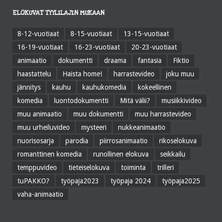
ELOKUVAT TYYLILAJIN MUKAAN
8-12-vuotiaat
8-15-vuotiaat
13-15-vuotiaat
16-19-vuotiaat
16-23-vuotiaat
20-23-vuotiaat
animaatio
dokumentti
draama
fantasia
Fiktio
haastattelu
Haista home!
harrastevideo
joku muu
jännitys
kauhu
kauhukomedia
kokeellinen
komedia
luontodokumentti
Mitä välii?
musiikkivideo
muu animaatio
muu dokumentti
muu harrastevideo
muu urheiluvideo
mysteeri
nukkeanimaatio
nuorisosarja
parodia
piirrosanimaatio
rikoselokuva
romanttinen komedia
runollinen elokuva
seikkailu
temppuvideo
tieteiselokuva
toiminta
trilleri
tuPAKKO?
työpaja2023
työpaja 2024
työpaja2025
vaha-animaatio