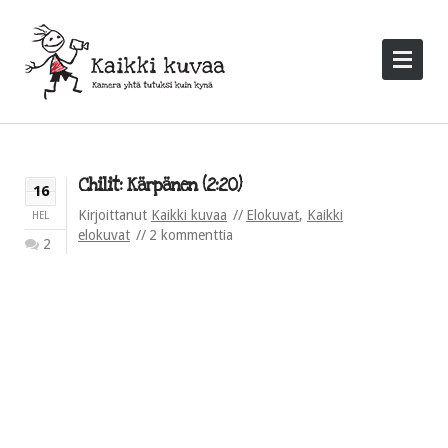
Chilit: Kärpänen (2:20)
16
Kirjoittanut
Kaikki kuvaa
Elokuvat
,
Kaikki
HEL
elokuvat
2 kommenttia
2