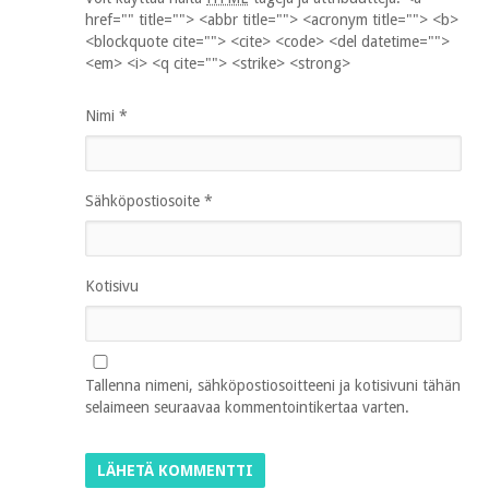
href="" title=""> <abbr title=""> <acronym title=""> <b>
<blockquote cite=""> <cite> <code> <del datetime="">
<em> <i> <q cite=""> <strike> <strong>
Nimi
*
Sähköpostiosoite
*
Kotisivu
Tallenna nimeni, sähköpostiosoitteeni ja kotisivuni tähän
selaimeen seuraavaa kommentointikertaa varten.