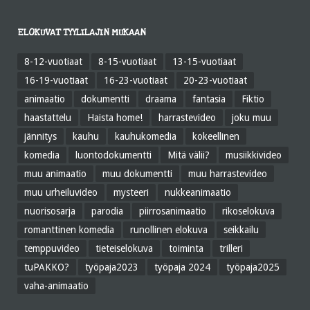
ELOKUVAT TYYLILAJIN MUKAAN
8-12-vuotiaat
8-15-vuotiaat
13-15-vuotiaat
16-19-vuotiaat
16-23-vuotiaat
20-23-vuotiaat
animaatio
dokumentti
draama
fantasia
Fiktio
haastattelu
Haista home!
harrastevideo
joku muu
jännitys
kauhu
kauhukomedia
kokeellinen
komedia
luontodokumentti
Mitä välii?
musiikkivideo
muu animaatio
muu dokumentti
muu harrastevideo
muu urheiluvideo
mysteeri
nukkeanimaatio
nuorisosarja
parodia
piirrosanimaatio
rikoselokuva
romanttinen komedia
runollinen elokuva
seikkailu
temppuvideo
tieteiselokuva
toiminta
trilleri
tuPAKKO?
työpaja2023
työpaja 2024
työpaja2025
vaha-animaatio