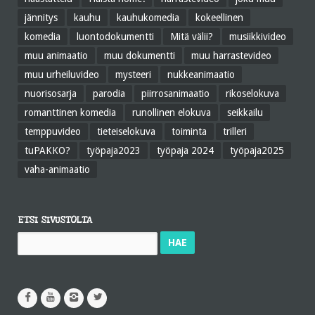
jännitys
kauhu
kauhukomedia
kokeellinen
komedia
luontodokumentti
Mitä välii?
musiikkivideo
muu animaatio
muu dokumentti
muu harrastevideo
muu urheiluvideo
mysteeri
nukkeanimaatio
nuorisosarja
parodia
piirrosanimaatio
rikoselokuva
romanttinen komedia
runollinen elokuva
seikkailu
temppuvideo
tieteiselokuva
toiminta
trilleri
tuPAKKO?
työpaja2023
työpaja 2024
työpaja2025
vaha-animaatio
ETSI SIVUSTOLTA
Haku: