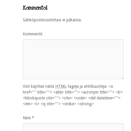
Kommentoi
Sähköpostiosoitettasi ei julkaista.
Kommentti
Voit käyttää näitä
HTML
-tageja ja attribuutteja:
<a
href="" title=""> <abbr title=""> <acronym title=""> <b>
<blockquote cite=""> <cite> <code> <del datetime="">
<em> <i> <q cite=""> <strike> <strong>
Nimi
*