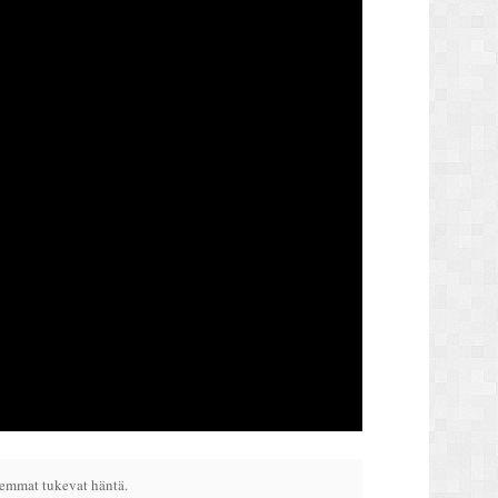
hemmat tukevat häntä.