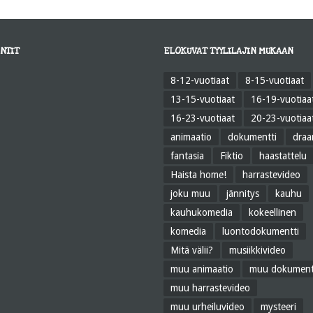
NTIT
ELOKUVAT TYYLILAJIN MUKAAN
8-12-vuotiaat
8-15-vuotiaat
13-15-vuotiaat
16-19-vuotiaa
16-23-vuotiaat
20-23-vuotiaa
animaatio
dokumentti
dra
fantasia
Fiktio
haastattelu
Haista home!
harrastevideo
joku muu
jännitys
kauhu
kauhukomedia
kokeellinen
komedia
luontodokumentti
Mitä välii?
musiikkivideo
muu animaatio
muu dokument
muu harrastevideo
muu urheiluvideo
mysteeri