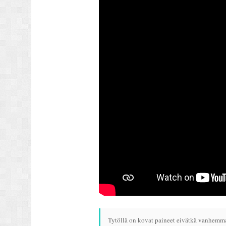
Tytöllä on kovat paineet eivätkä vanhemma