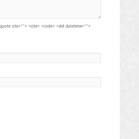
kquote cite=""> <cite> <code> <del datetime="">