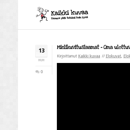
Mielikuvituslaamat – Oma ulottuv
13
Kirjoittanut
Kaikki kuvaa
Elokuvat
,
Elo
HUH
0