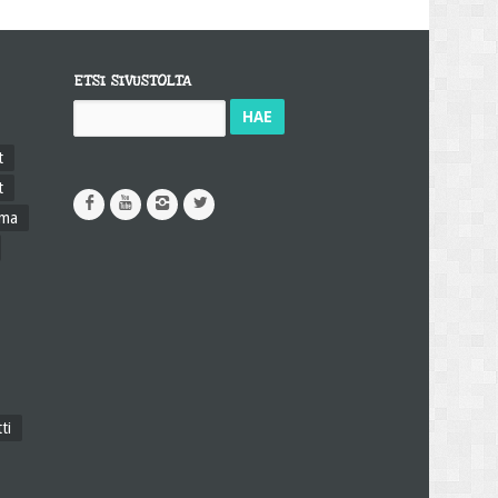
ETSI SIVUSTOLTA
Haku:
t
t
ama
ti