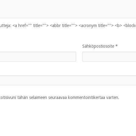
uutteja:
<a href="" title=""> <abbr title=""> <acronym title=""> <b> <bloc
Sähköpostiosoite
*
 kotisivuni tähän selaimeen seuraavaa kommentointikertaa varten.