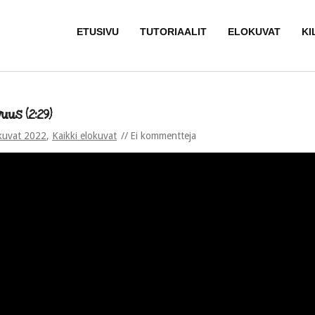
ETUSIVU
TUTORIAALIT
ELOKUVAT
KI
uus (2:29)
kuvat 2022
,
Kaikki elokuvat
Ei kommentteja