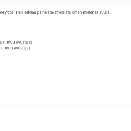
rveyttä:
Hän selviää paineista/stressistä oman mielensä avulla.
ttaja, muu avustaja)
taja, muu avustaja)