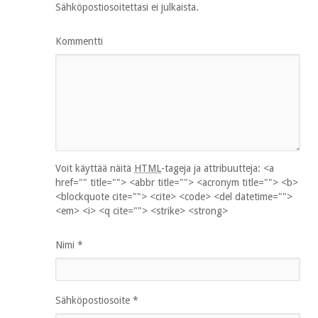
Sähköpostiosoitettasi ei julkaista.
Kommentti
Voit käyttää näitä
HTML
-tageja ja attribuutteja:
<a
href="" title=""> <abbr title=""> <acronym title=""> <b>
<blockquote cite=""> <cite> <code> <del datetime="">
<em> <i> <q cite=""> <strike> <strong>
Nimi
*
Sähköpostiosoite
*