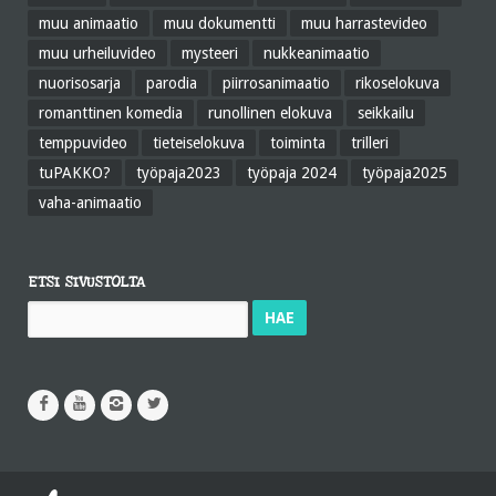
muu animaatio
muu dokumentti
muu harrastevideo
muu urheiluvideo
mysteeri
nukkeanimaatio
nuorisosarja
parodia
piirrosanimaatio
rikoselokuva
romanttinen komedia
runollinen elokuva
seikkailu
temppuvideo
tieteiselokuva
toiminta
trilleri
tuPAKKO?
työpaja2023
työpaja 2024
työpaja2025
vaha-animaatio
ETSI SIVUSTOLTA
Haku: