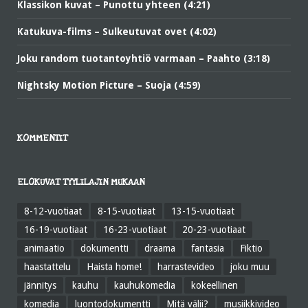
Klassikon kuvat – Punottu yhteen (4:21)
Katukuva-films – Sulkeutuvat ovet (4:02)
Joku random tuotantoyhtiö varmaan – Paahto (3:18)
Nightsky Motion Picture – Suoja (4:59)
KOMMENTIT
ELOKUVAT TYYLILAJIN MUKAAN
8-12-vuotiaat
8-15-vuotiaat
13-15-vuotiaat
16-19-vuotiaat
16-23-vuotiaat
20-23-vuotiaat
animaatio
dokumentti
draama
fantasia
Fiktio
haastattelu
Haista home!
harrastevideo
joku muu
jännitys
kauhu
kauhukomedia
kokeellinen
komedia
luontodokumentti
Mitä välii?
musiikkivideo