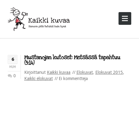
Mustanojan kutoset: Metsässä tapahtuu
6
(3:14)
HUH
Kirjoittanut
Kaikki kuvaa
Elokuvat
,
Elokuvat 2015
,
0
Kaikki elokuvat
Ei kommentteja