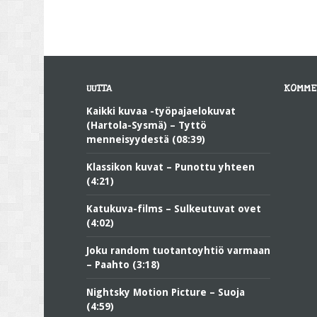
UUTTA
KOMME
Kaikki kuvaa -työpajaelokuvat
(Hartola-Sysmä) – Tyttö
menneisyydestä (08:39)
Klassikon kuvat – Punottu yhteen
(4:21)
Katukuva-films – Sulkeutuvat ovet
(4:02)
Joku random tuotantoyhtiö varmaan
– Paahto (3:18)
Nightsky Motion Picture – Suoja
(4:59)