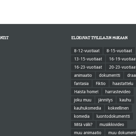
NTIT
ELOKUVAT TYYLILAJIN MUKAAN
8-12-vuotiaat
8-15-vuotiaat
13-15-vuotiaat
16-19-vuotiaa
16-23-vuotiaat
20-23-vuotiaa
animaatio
dokumentti
dra
fantasia
Fiktio
haastattelu
Haista home!
harrastevideo
joku muu
jännitys
kauhu
kauhukomedia
kokeellinen
komedia
luontodokumentti
Mitä välii?
musiikkivideo
muu animaatio
muu dokument