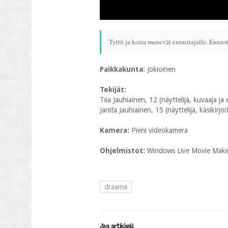
Tyttö ja koira menevät ennustajalle. Ennus
Paikkakunta:
Jokioinen
Tekijät:
Tiia Jauhiainen, 12 (näyttelijä, kuvaaja ja 
Janita Jauhiainen, 15 (näyttelijä, käsikirjoit
Kamera:
Pieni videokamera
Ohjelmistot:
Windows Live Movie Mak
draama
Jaa artikkeli