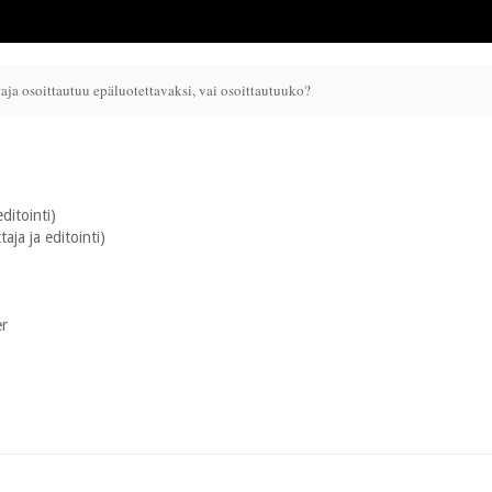
taja osoittautuu epäluotettavaksi, vai osoittautuuko?
editointi)
taja ja editointi)
er