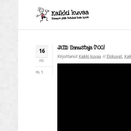
JATII: Ennustaja (7:00)
16
Kirjoittanut
Kaikki kuvaa
Elokuvat
,
Kai
HEL
1