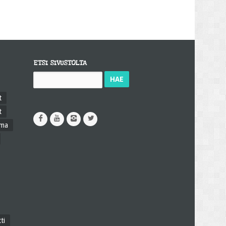
ETSI SIVUSTOLTA
Haku:
t
t
ama
ti