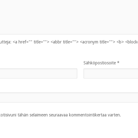
uutteja:
<a href="" title=""> <abbr title=""> <acronym title=""> <b> <bloc
Sähköpostiosoite
*
 kotisivuni tähän selaimeen seuraavaa kommentointikertaa varten.