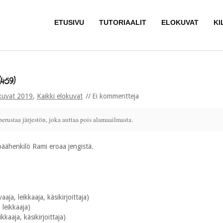
ETUSIVU
TUTORIAALIT
ELOKUVAT
KI
:59)
kuvat 2019
,
Kaikki elokuvat
Ei kommentteja
erustaa järjestön, joka auttaa pois alamaailmasta.
äähenkilö Rami eroaa jengistä.
aja, leikkaaja, käsikirjoittaja)
 leikkaaja)
kkaaja, käsikirjoittaja)