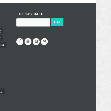
ETSI SIVUSTOLTA
Haku:
t
t
ama
ti