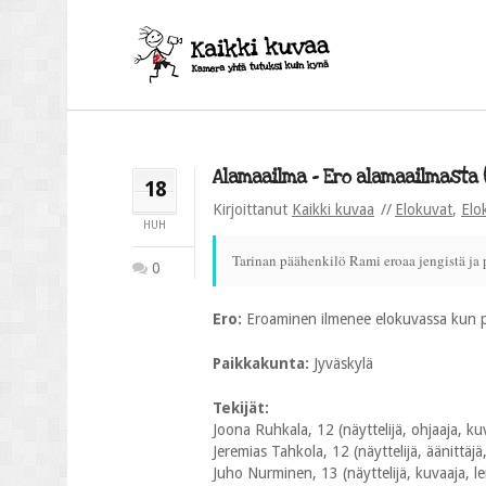
Alamaailma – Ero alamaailmasta (4
18
Kirjoittanut
Kaikki kuvaa
Elokuvat
,
Elo
HUH
Tarinan päähenkilö Rami eroaa jengistä ja p
0
Ero:
Eroaminen ilmenee elokuvassa kun p
Paikkakunta:
Jyväskylä
Tekijät:
Joona Ruhkala, 12 (näyttelijä, ohjaaja, kuva
Jeremias Tahkola, 12 (näyttelijä, äänittäjä,
Juho Nurminen, 13 (näyttelijä, kuvaaja, lei