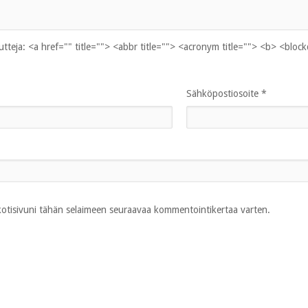
uutteja:
<a href="" title=""> <abbr title=""> <acronym title=""> <b> <bloc
Sähköpostiosoite
*
 kotisivuni tähän selaimeen seuraavaa kommentointikertaa varten.