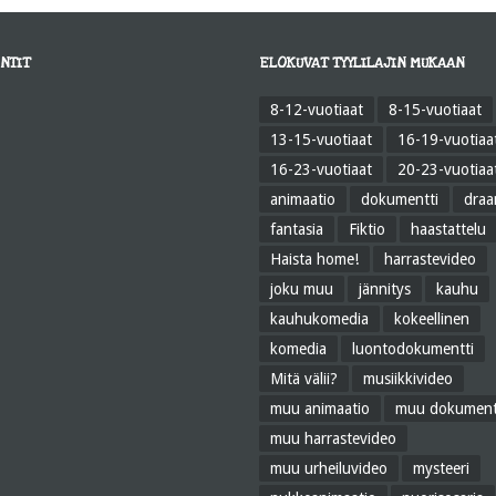
NTIT
ELOKUVAT TYYLILAJIN MUKAAN
8-12-vuotiaat
8-15-vuotiaat
13-15-vuotiaat
16-19-vuotiaa
16-23-vuotiaat
20-23-vuotiaa
animaatio
dokumentti
dra
fantasia
Fiktio
haastattelu
Haista home!
harrastevideo
joku muu
jännitys
kauhu
kauhukomedia
kokeellinen
komedia
luontodokumentti
Mitä välii?
musiikkivideo
muu animaatio
muu dokument
muu harrastevideo
muu urheiluvideo
mysteeri