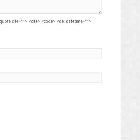
kquote cite=""> <cite> <code> <del datetime="">