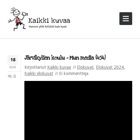
Järvikylien koulu – Mun media (4:54)
18
Kirjoittanut
Kaikki kuvaa
Elokuvat
,
Elokuvat 2024
,
HUH
Kaikki elokuvat
Ei kommentteja
0