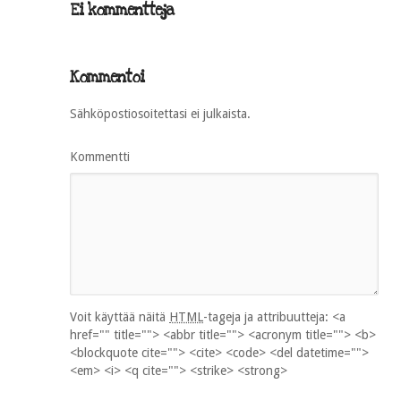
Ei kommentteja
Kommentoi
Sähköpostiosoitettasi ei julkaista.
Kommentti
Voit käyttää näitä
HTML
-tageja ja attribuutteja:
<a
href="" title=""> <abbr title=""> <acronym title=""> <b>
<blockquote cite=""> <cite> <code> <del datetime="">
<em> <i> <q cite=""> <strike> <strong>