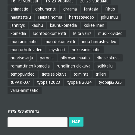
16-19-vuotiaat
16-23-vuotiaat
20-23-vuotiaat
animaatio
dokumentti
draama
fantasia
Fiktio
haastattelu
Haista home!
harrastevideo
joku muu
jännitys
kauhu
kauhukomedia
kokeellinen
komedia
luontodokumentti
Mitä välii?
musiikkivideo
muu animaatio
muu dokumentti
muu harrastevideo
muu urheiluvideo
mysteeri
nukkeanimaatio
nuorisosarja
parodia
piirrosanimaatio
rikoselokuva
romanttinen komedia
runollinen elokuva
seikkailu
temppuvideo
tieteiselokuva
toiminta
trilleri
tuPAKKO?
työpaja2023
työpaja 2024
työpaja2025
vaha-animaatio
ETSI SIVUSTOLTA
Haku: