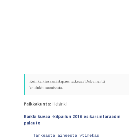
Kuinka kiusaamistapaus ratkeaa? Dokumentti
koulukiusaamisesta.
Paikkakunta:
Helsinki
Kaikki kuvaa -kilpailun 2016 esikarsintaraadin
palaute
:
Tärkeästä aiheesta ytimekäs