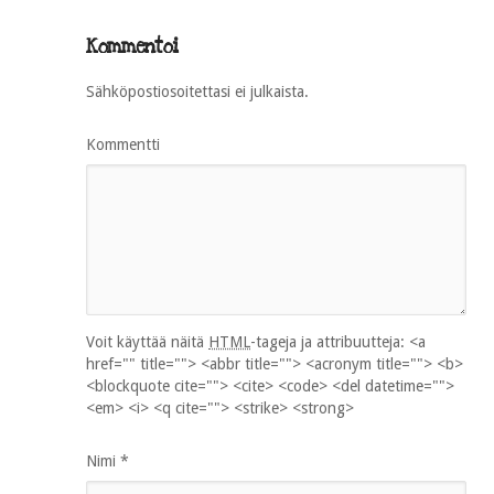
Kommentoi
Sähköpostiosoitettasi ei julkaista.
Kommentti
Voit käyttää näitä
HTML
-tageja ja attribuutteja:
<a
href="" title=""> <abbr title=""> <acronym title=""> <b>
<blockquote cite=""> <cite> <code> <del datetime="">
<em> <i> <q cite=""> <strike> <strong>
Nimi
*