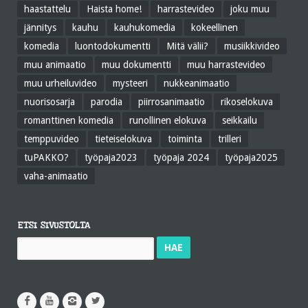
haastattelu
Haista home!
harrastevideo
joku muu
jännitys
kauhu
kauhukomedia
kokeellinen
komedia
luontodokumentti
Mitä välii?
musiikkivideo
muu animaatio
muu dokumentti
muu harrastevideo
muu urheiluvideo
mysteeri
nukkeanimaatio
nuorisosarja
parodia
piirrosanimaatio
rikoselokuva
romanttinen komedia
runollinen elokuva
seikkailu
temppuvideo
tieteiselokuva
toiminta
trilleri
tuPAKKO?
työpaja2023
työpaja 2024
työpaja2025
vaha-animaatio
ETSI SIVUSTOLTA
Haku: