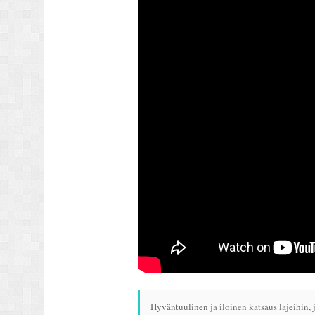
Hyväntuulinen ja iloinen katsaus lajeihin, 