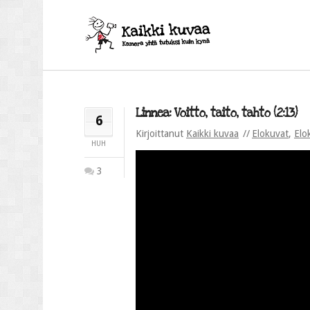
Linnea: Voitto, taito, tahto (2:13)
6
Kirjoittanut
Kaikki kuvaa
Elokuvat
,
Elo
HUH
3