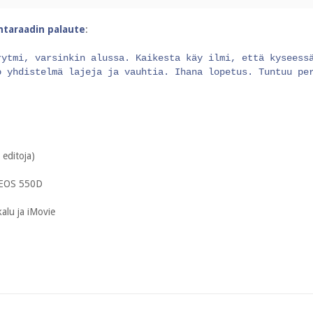
intaraadin palaute
:
rytmi, varsinkin alussa. Kaikesta käy ilmi, että kyseess
o yhdistelmä lajeja ja vauhtia. Ihana lopetus. Tuntuu pe
 editoja)
 EOS 550D
alu ja iMovie