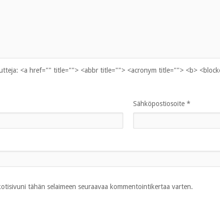
uutteja:
<a href="" title=""> <abbr title=""> <acronym title=""> <b> <bloc
Sähköpostiosoite
*
 kotisivuni tähän selaimeen seuraavaa kommentointikertaa varten.