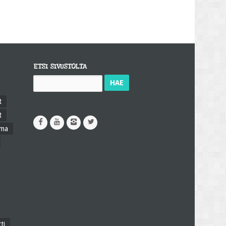
ETSI SIVUSTOLTA
Haku:
t
t
ama
ti