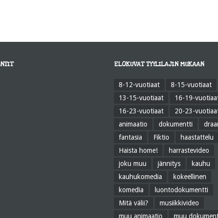
NTIT
ELOKUVAT TYYLILAJIN MUKAAN
8-12-vuotiaat
8-15-vuotiaat
13-15-vuotiaat
16-19-vuotiaa
16-23-vuotiaat
20-23-vuotiaa
animaatio
dokumentti
dra
fantasia
Fiktio
haastattelu
Haista home!
harrastevideo
joku muu
jännitys
kauhu
kauhukomedia
kokeellinen
komedia
luontodokumentti
Mitä välii?
musiikkivideo
muu animaatio
muu dokument