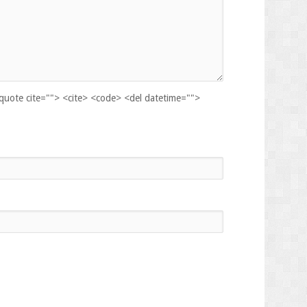
kquote cite=""> <cite> <code> <del datetime="">