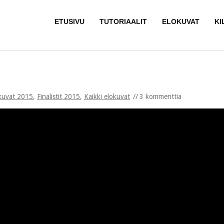
ETUSIVU
TUTORIAALIT
ELOKUVAT
KI
kuvat 2015
,
Finalistit 2015
,
Kaikki elokuvat
3 kommenttia