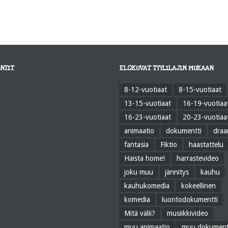
NTIT
ELOKUVAT TYYLILAJIN MUKAAN
8-12-vuotiaat
8-15-vuotiaat
13-15-vuotiaat
16-19-vuotiaa
16-23-vuotiaat
20-23-vuotiaa
animaatio
dokumentti
dra
fantasia
Fiktio
haastattelu
Haista home!
harrastevideo
joku muu
jännitys
kauhu
kauhukomedia
kokeellinen
komedia
luontodokumentti
Mitä välii?
musiikkivideo
muu animaatio
muu dokument