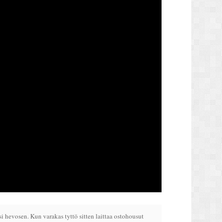
si hevosen. Kun varakas tyttö sitten laittaa ostohousut