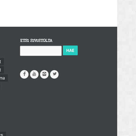
ETSI SIVUSTOLTA
Haku:
t
t
ama
ti