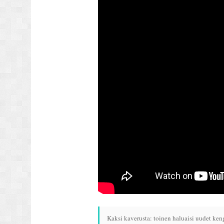
Kaksi kaverusta: toinen haluaisi uudet kengä