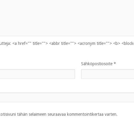
uutteja:
<a href="" title=""> <abbr title=""> <acronym title=""> <b> <bloc
Sähköpostiosoite
*
 kotisivuni tähän selaimeen seuraavaa kommentointikertaa varten.