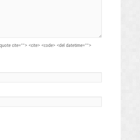
kquote cite=""> <cite> <code> <del datetime="">