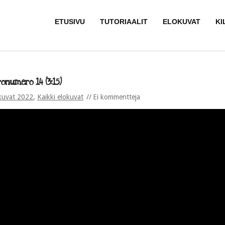
ETUSIVU
TUTORIAALIT
ELOKUVAT
KI
onumero 14 (3:15)
kuvat 2022
,
Kaikki elokuvat
Ei kommentteja