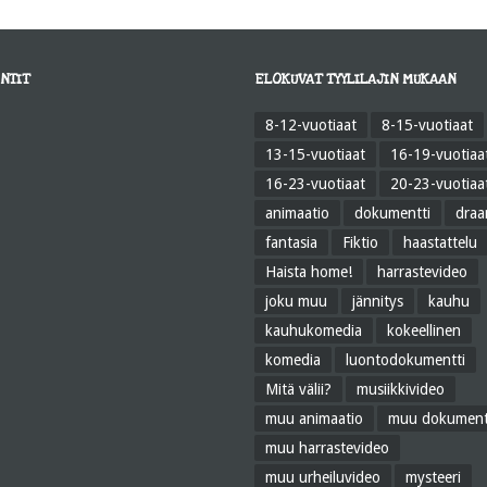
NTIT
ELOKUVAT TYYLILAJIN MUKAAN
8-12-vuotiaat
8-15-vuotiaat
13-15-vuotiaat
16-19-vuotiaa
16-23-vuotiaat
20-23-vuotiaa
animaatio
dokumentti
dra
fantasia
Fiktio
haastattelu
Haista home!
harrastevideo
joku muu
jännitys
kauhu
kauhukomedia
kokeellinen
komedia
luontodokumentti
Mitä välii?
musiikkivideo
muu animaatio
muu dokument
muu harrastevideo
muu urheiluvideo
mysteeri