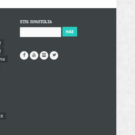
ETSI SIVUSTOLTA
Haku:
t
t
ama
ti