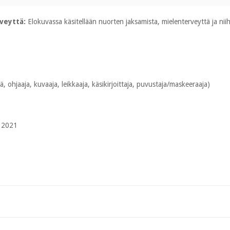
rveyttä:
Elokuvassa käsitellään nuorten jaksamista, mielenterveyttä ja nii
, ohjaaja, kuvaaja, leikkaaja, käsikirjoittaja, puvustaja/maskeeraaja)
 2021