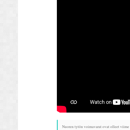
Nuoren tytön voimavarat ovat olleet viime 