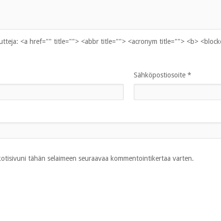
uutteja:
<a href="" title=""> <abbr title=""> <acronym title=""> <b> <bloc
Sähköpostiosoite
*
 kotisivuni tähän selaimeen seuraavaa kommentointikertaa varten.