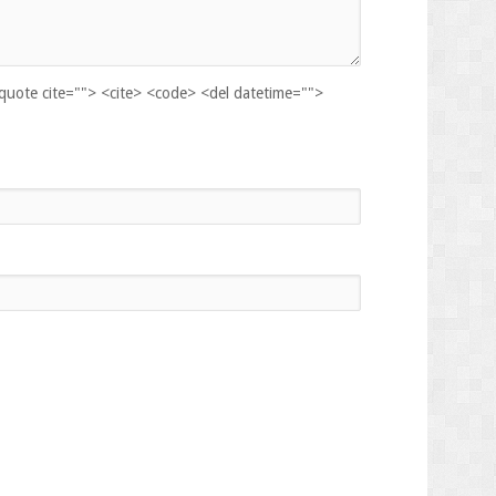
kquote cite=""> <cite> <code> <del datetime="">