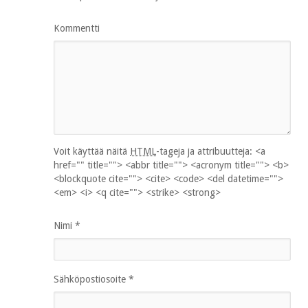
Kommentti
Voit käyttää näitä
HTML
-tageja ja attribuutteja:
<a
href="" title=""> <abbr title=""> <acronym title=""> <b>
<blockquote cite=""> <cite> <code> <del datetime="">
<em> <i> <q cite=""> <strike> <strong>
Nimi
*
Sähköpostiosoite
*