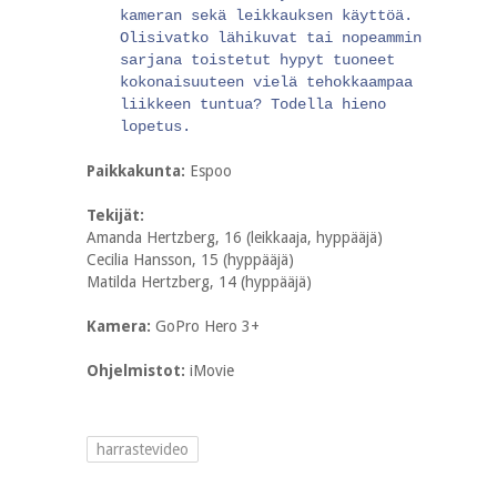
kameran sekä leikkauksen käyttöä.
Olisivatko lähikuvat tai nopeammin
sarjana toistetut hypyt tuoneet
kokonaisuuteen vielä tehokkaampaa
liikkeen tuntua? Todella hieno
lopetus.
Paikkakunta:
Espoo
Tekijät:
Amanda Hertzberg, 16 (leikkaaja, hyppääjä)
Cecilia Hansson, 15 (hyppääjä)
Matilda Hertzberg, 14 (hyppääjä)
Kamera:
GoPro Hero 3+
Ohjelmistot:
iMovie
harrastevideo