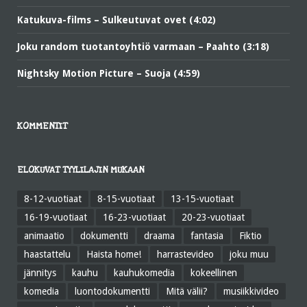
Katukuva-films – Sulkeutuvat ovet (4:02)
Joku random tuotantoyhtiö varmaan – Paahto (3:18)
Nightsky Motion Picture – Suoja (4:59)
KOMMENTIT
ELOKUVAT TYYLILAJIN MUKAAN
8-12-vuotiaat
8-15-vuotiaat
13-15-vuotiaat
16-19-vuotiaat
16-23-vuotiaat
20-23-vuotiaat
animaatio
dokumentti
draama
fantasia
Fiktio
haastattelu
Haista home!
harrastevideo
joku muu
jännitys
kauhu
kauhukomedia
kokeellinen
komedia
luontodokumentti
Mitä välii?
musiikkivideo