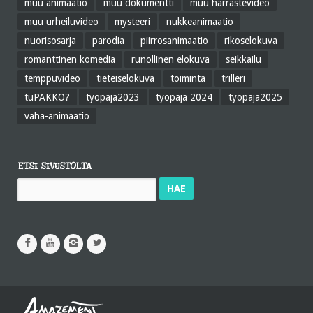
muu animaatio
muu dokumentti
muu harrastevideo
muu urheiluvideo
mysteeri
nukkeanimaatio
nuorisosarja
parodia
piirrosanimaatio
rikoselokuva
romanttinen komedia
runollinen elokuva
seikkailu
temppuvideo
tieteiselokuva
toiminta
trilleri
tuPAKKO?
työpaja2023
työpaja 2024
työpaja2025
vaha-animaatio
ETSI SIVUSTOLTA
Haku: