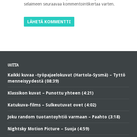
selaimeen seuraavaa kommentointikertaa varten.
UUTTA
Kaikki kuvaa -työpajaelokuvat (Hartola-Sysmä) – Tyttö
menneisyydestä (08:39)
Klassikon kuvat – Punottu yhteen (4:21)
Katukuva-films – Sulkeutuvat ovet (4:02)
Joku random tuotantoyhtiö varmaan – Paahto (3:18)
Nightsky Motion Picture – Suoja (4:59)