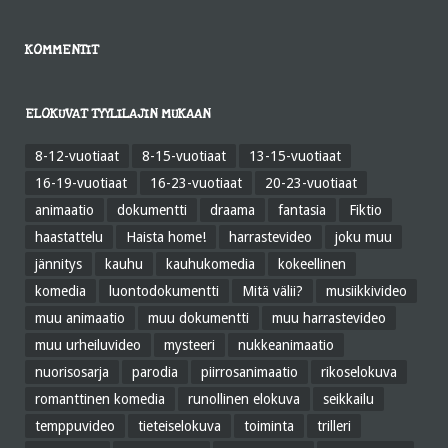
KOMMENTIT
ELOKUVAT TYYLILAJIN MUKAAN
8-12-vuotiaat
8-15-vuotiaat
13-15-vuotiaat
16-19-vuotiaat
16-23-vuotiaat
20-23-vuotiaat
animaatio
dokumentti
draama
fantasia
Fiktio
haastattelu
Haista home!
harrastevideo
joku muu
jännitys
kauhu
kauhukomedia
kokeellinen
komedia
luontodokumentti
Mitä välii?
musiikkivideo
muu animaatio
muu dokumentti
muu harrastevideo
muu urheiluvideo
mysteeri
nukkeanimaatio
nuorisosarja
parodia
piirrosanimaatio
rikoselokuva
romanttinen komedia
runollinen elokuva
seikkailu
temppuvideo
tieteiselokuva
toiminta
trilleri