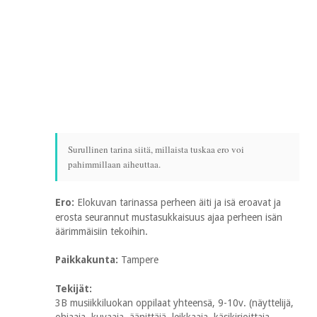
Surullinen tarina siitä, millaista tuskaa ero voi
pahimmillaan aiheuttaa.
Ero:
Elokuvan tarinassa perheen äiti ja isä eroavat ja
erosta seurannut mustasukkaisuus ajaa perheen isän
äärimmäisiin tekoihin.
Paikkakunta:
Tampere
Tekijät:
3B musiikkiluokan oppilaat yhteensä, 9-10v. (näyttelijä,