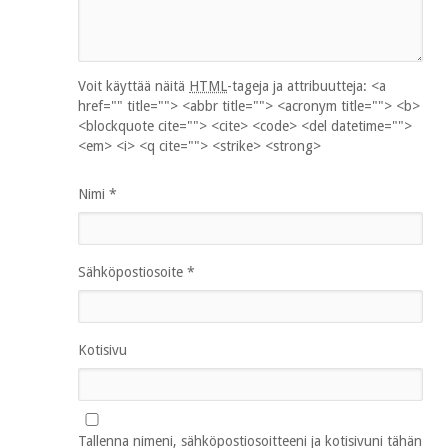
Voit käyttää näitä
HTML
-tageja ja attribuutteja:
<a
href="" title=""> <abbr title=""> <acronym title=""> <b>
<blockquote cite=""> <cite> <code> <del datetime="">
<em> <i> <q cite=""> <strike> <strong>
Nimi
*
Sähköpostiosoite
*
Kotisivu
Tallenna nimeni, sähköpostiosoitteeni ja kotisivuni tähän