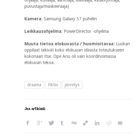
ohjaaja, kuvaaja, äänittäjä, leikkaaja, käsikirjoittaja,
puvustaja/maskeeraaja)
Kamera:
Samsung Galaxy S7 puhelin
Leikkausohjelma:
PowerDirector -ohjelma
Muuta tietoa elokuvasta / huomioitavaa:
Luokan
oppilaat tekivät koko elokuvan ideasta toteutukseen
kokonaan itse. Ope Anu oli vain koordinoimassa
elokuvan tekoa.
draama
Fiktio
jännitys
Jaa artikkeli