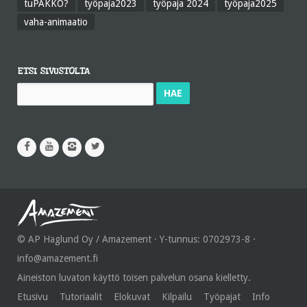
tuPAKKO?
työpaja2023
työpaja 2024
työpaja2025
vaha-animaatio
ETSI SIVUSTOLTA
Haku:
© AP Haglund Oy / Amazement · Y-tunnus: 0702973-8 ·
info@amazement.fi
Aineiston luvaton käyttö toisen palvelun osana kielletty.
Etusivu
Tutoriaalit
Elokuvat
Kilpailu
Työpajat
Info