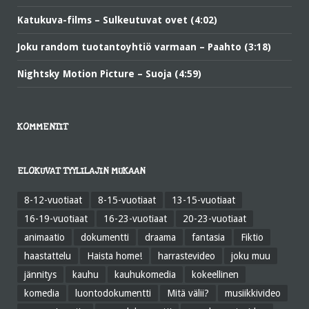
Katukuva-films – Sulkeutuvat ovet (4:02)
Joku random tuotantoyhtiö varmaan – Paahto (3:18)
Nightsky Motion Picture – Suoja (4:59)
KOMMENTIT
ELOKUVAT TYYLILAJIN MUKAAN
8-12-vuotiaat
8-15-vuotiaat
13-15-vuotiaat
16-19-vuotiaat
16-23-vuotiaat
20-23-vuotiaat
animaatio
dokumentti
draama
fantasia
Fiktio
haastattelu
Haista home!
harrastevideo
joku muu
jännitys
kauhu
kauhukomedia
kokeellinen
komedia
luontodokumentti
Mitä välii?
musiikkivideo