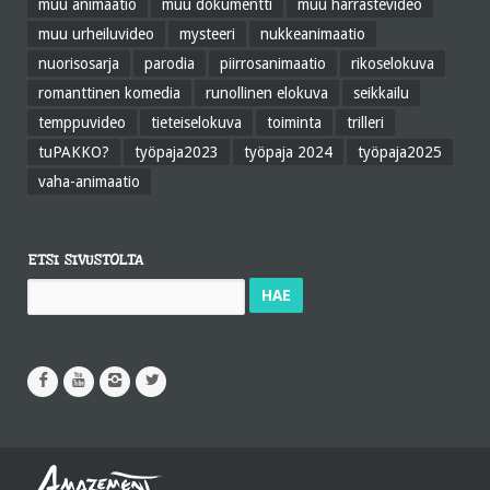
muu animaatio
muu dokumentti
muu harrastevideo
muu urheiluvideo
mysteeri
nukkeanimaatio
nuorisosarja
parodia
piirrosanimaatio
rikoselokuva
romanttinen komedia
runollinen elokuva
seikkailu
temppuvideo
tieteiselokuva
toiminta
trilleri
tuPAKKO?
työpaja2023
työpaja 2024
työpaja2025
vaha-animaatio
ETSI SIVUSTOLTA
Haku: