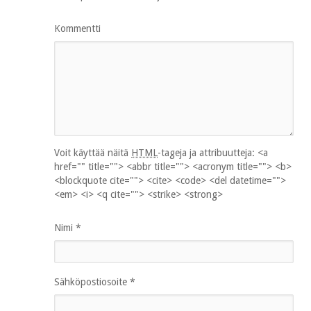
Kommentti
Voit käyttää näitä
HTML
-tageja ja attribuutteja:
<a
href="" title=""> <abbr title=""> <acronym title=""> <b>
<blockquote cite=""> <cite> <code> <del datetime="">
<em> <i> <q cite=""> <strike> <strong>
Nimi
*
Sähköpostiosoite
*