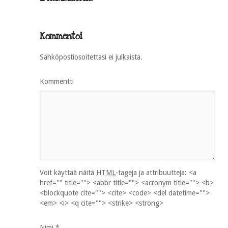
Kommentoi
Sähköpostiosoitettasi ei julkaista.
Kommentti
Voit käyttää näitä
HTML
-tageja ja attribuutteja:
<a
href="" title=""> <abbr title=""> <acronym title=""> <b>
<blockquote cite=""> <cite> <code> <del datetime="">
<em> <i> <q cite=""> <strike> <strong>
Nimi
*