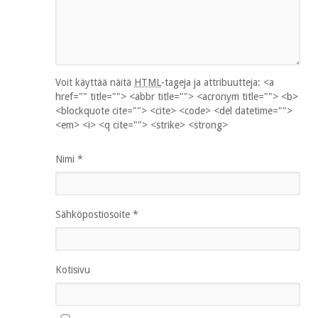
Voit käyttää näitä
HTML
-tageja ja attribuutteja:
<a
href="" title=""> <abbr title=""> <acronym title=""> <b>
<blockquote cite=""> <cite> <code> <del datetime="">
<em> <i> <q cite=""> <strike> <strong>
Nimi
*
Sähköpostiosoite
*
Kotisivu