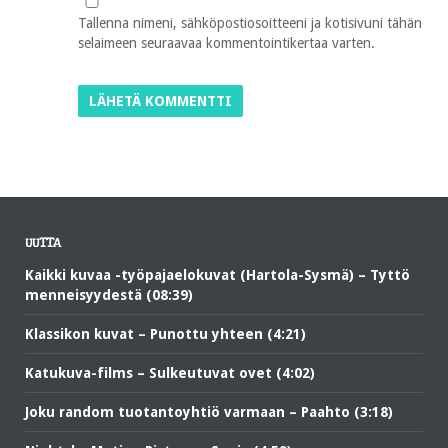
Tallenna nimeni, sähköpostiosoitteeni ja kotisivuni tähän
selaimeen seuraavaa kommentointikertaa varten.
UUTTA
Kaikki kuvaa -työpajaelokuvat (Hartola-Sysmä) – Tyttö
menneisyydestä (08:39)
Klassikon kuvat – Punottu yhteen (4:21)
Katukuva-films – Sulkeutuvat ovet (4:02)
Joku random tuotantoyhtiö varmaan – Paahto (3:18)