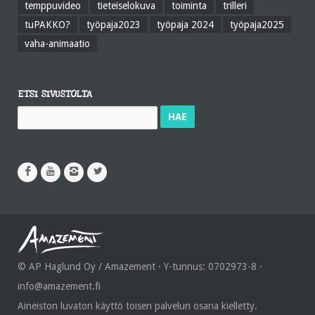
temppuvideo
tieteiselokuva
toiminta
trilleri
tuPAKKO?
työpaja2023
työpaja 2024
työpaja2025
vaha-animaatio
ETSI SIVUSTOLTA
Haku:
© AP Haglund Oy / Amazement · Y-tunnus: 0702973-8 ·
info@amazement.fi
Aineiston luvaton käyttö toisen palvelun osana kielletty.