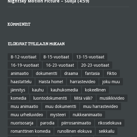
Nightsky Motion Picture – Suoja (4:59)
KOMMENTIT
ELOKUVAT TYYLILAJIN MUKAAN
8-12-vuotiaat
8-15-vuotiaat
13-15-vuotiaat
16-19-vuotiaat
16-23-vuotiaat
20-23-vuotiaat
animaatio
dokumentti
draama
fantasia
Fiktio
haastattelu
Haista home!
harrastevideo
joku muu
jännitys
kauhu
kauhukomedia
kokeellinen
komedia
luontodokumentti
Mitä välii?
musiikkivideo
muu animaatio
muu dokumentti
muu harrastevideo
muu urheiluvideo
mysteeri
nukkeanimaatio
nuorisosarja
parodia
piirrosanimaatio
rikoselokuva
romanttinen komedia
runollinen elokuva
seikkailu