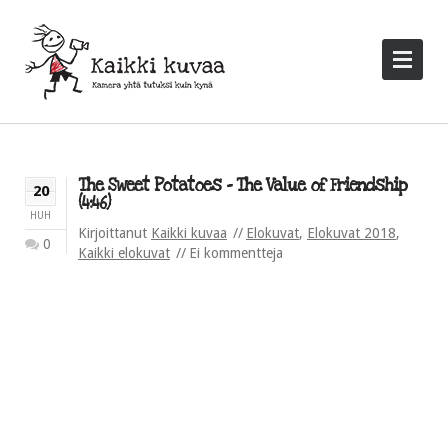
The Sweet Potatoes – The Value of Friendship
20
(4:46)
HUH
Kirjoittanut
Kaikki kuvaa
Elokuvat
,
Elokuvat 2018
,
0
Kaikki elokuvat
Ei kommentteja