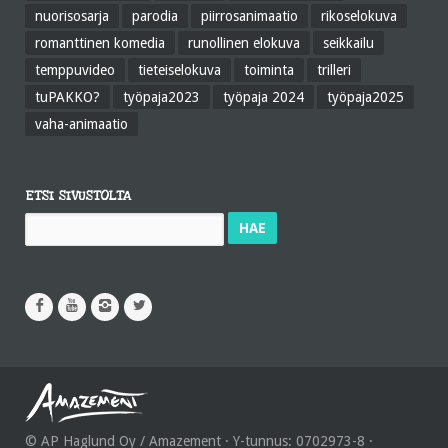
nuorisosarja
parodia
piirrosanimaatio
rikoselokuva
romanttinen komedia
runollinen elokuva
seikkailu
temppuvideo
tieteiselokuva
toiminta
trilleri
tuPAKKO?
työpaja2023
työpaja 2024
työpaja2025
vaha-animaatio
ETSI SIVUSTOLTA
Haku:
© AP Haglund Oy / Amazement · Y-tunnus: 0702973-8 ·