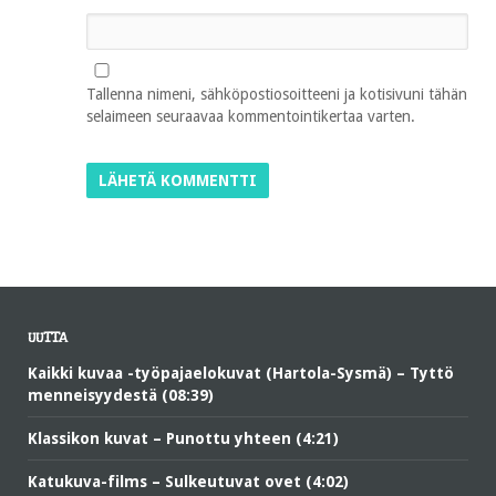
Tallenna nimeni, sähköpostiosoitteeni ja kotisivuni tähän
selaimeen seuraavaa kommentointikertaa varten.
UUTTA
Kaikki kuvaa -työpajaelokuvat (Hartola-Sysmä) – Tyttö
menneisyydestä (08:39)
Klassikon kuvat – Punottu yhteen (4:21)
Katukuva-films – Sulkeutuvat ovet (4:02)