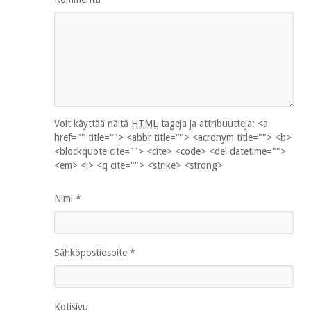
Voit käyttää näitä
HTML
-tageja ja attribuutteja:
<a
href="" title=""> <abbr title=""> <acronym title=""> <b>
<blockquote cite=""> <cite> <code> <del datetime="">
<em> <i> <q cite=""> <strike> <strong>
Nimi
*
Sähköpostiosoite
*
Kotisivu