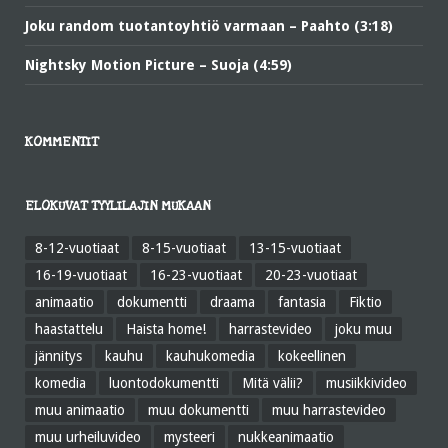
Joku random tuotantoyhtiö varmaan – Paahto (3:18)
Nightsky Motion Picture – Suoja (4:59)
KOMMENTIT
ELOKUVAT TYYLILAJIN MUKAAN
8-12-vuotiaat
8-15-vuotiaat
13-15-vuotiaat
16-19-vuotiaat
16-23-vuotiaat
20-23-vuotiaat
animaatio
dokumentti
draama
fantasia
Fiktio
haastattelu
Haista home!
harrastevideo
joku muu
jännitys
kauhu
kauhukomedia
kokeellinen
komedia
luontodokumentti
Mitä välii?
musiikkivideo
muu animaatio
muu dokumentti
muu harrastevideo
muu urheiluvideo
mysteeri
nukkeanimaatio