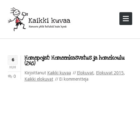
Homepojat: Homeenkasvatus ja homekoulu
6
(2:45)
HUH
Kirjoittanut
Kaikki kuvaa
Elokuvat
,
Elokuvat 2015
,
0
Kaikki elokuvat
Ei kommentteja