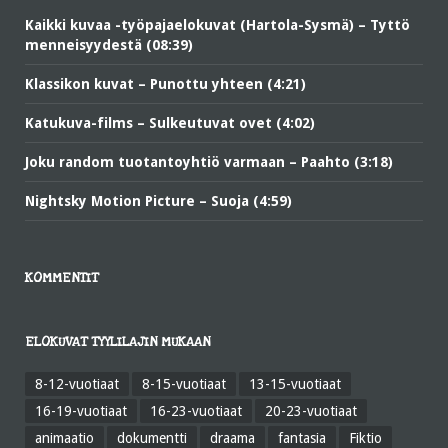
Kaikki kuvaa -työpajaelokuvat (Hartola-Sysmä) – Tyttö
menneisyydestä (08:39)
Klassikon kuvat – Punottu yhteen (4:21)
Katukuva-films – Sulkeutuvat ovet (4:02)
Joku random tuotantoyhtiö varmaan – Paahto (3:18)
Nightsky Motion Picture – Suoja (4:59)
KOMMENTIT
ELOKUVAT TYYLILAJIN MUKAAN
8-12-vuotiaat
8-15-vuotiaat
13-15-vuotiaat
16-19-vuotiaat
16-23-vuotiaat
20-23-vuotiaat
animaatio
dokumentti
draama
fantasia
Fiktio