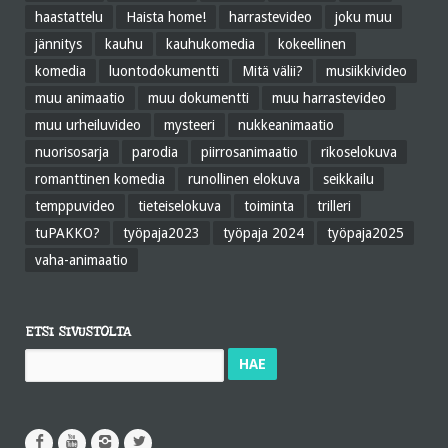
haastattelu
Haista home!
harrastevideo
joku muu
jännitys
kauhu
kauhukomedia
kokeellinen
komedia
luontodokumentti
Mitä välii?
musiikkivideo
muu animaatio
muu dokumentti
muu harrastevideo
muu urheiluvideo
mysteeri
nukkeanimaatio
nuorisosarja
parodia
piirrosanimaatio
rikoselokuva
romanttinen komedia
runollinen elokuva
seikkailu
temppuvideo
tieteiselokuva
toiminta
trilleri
tuPAKKO?
työpaja2023
työpaja 2024
työpaja2025
vaha-animaatio
ETSI SIVUSTOLTA
Haku: