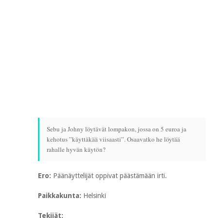
Sebu ja Johny löytävät lompakon, jossa on 5 euroa ja
kehotus ”käyttäkää viisaasti”. Osaavatko he löytää
rahalle hyvän käytön?
Ero:
Päänäyttelijät oppivat päästämään irti.
Paikkakunta:
Helsinki
Tekijät: