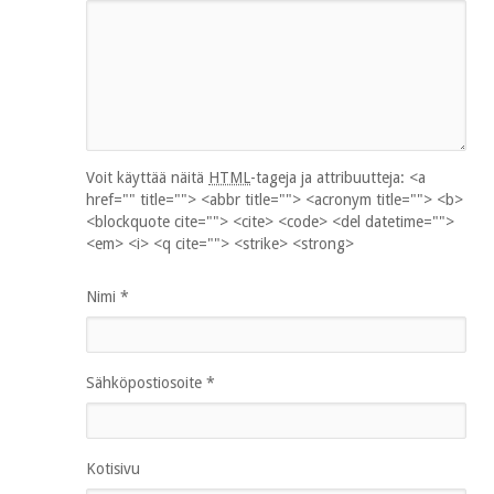
Voit käyttää näitä
HTML
-tageja ja attribuutteja:
<a
href="" title=""> <abbr title=""> <acronym title=""> <b>
<blockquote cite=""> <cite> <code> <del datetime="">
<em> <i> <q cite=""> <strike> <strong>
Nimi
*
Sähköpostiosoite
*
Kotisivu