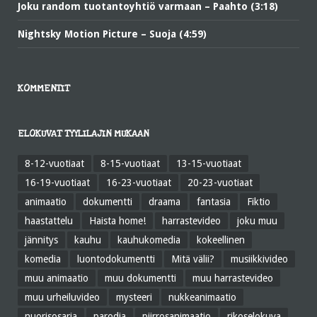
Joku random tuotantoyhtiö varmaan – Paahto (3:18)
Nightsky Motion Picture – Suoja (4:59)
KOMMENTIT
ELOKUVAT TYYLILAJIN MUKAAN
8-12-vuotiaat
8-15-vuotiaat
13-15-vuotiaat
16-19-vuotiaat
16-23-vuotiaat
20-23-vuotiaat
animaatio
dokumentti
draama
fantasia
Fiktio
haastattelu
Haista home!
harrastevideo
joku muu
jännitys
kauhu
kauhukomedia
kokeellinen
komedia
luontodokumentti
Mitä välii?
musiikkivideo
muu animaatio
muu dokumentti
muu harrastevideo
muu urheiluvideo
mysteeri
nukkeanimaatio
nuorisosarja
parodia
piirrosanimaatio
rikoselokuva