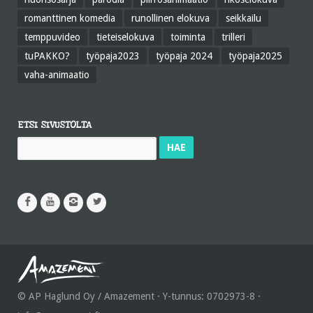
romanttinen komedia
runollinen elokuva
seikkailu
temppuvideo
tieteiselokuva
toiminta
trilleri
tuPAKKO?
työpaja2023
työpaja 2024
työpaja2025
vaha-animaatio
ETSI SIVUSTOLTA
Haku:
© AP Haglund Oy / Amazement · Y-tunnus: 0702973-8 ·