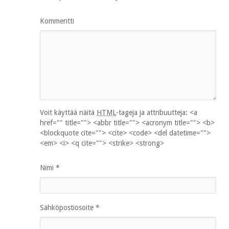
Kommentti
Voit käyttää näitä
HTML
-tageja ja attribuutteja:
<a
href="" title=""> <abbr title=""> <acronym title=""> <b>
<blockquote cite=""> <cite> <code> <del datetime="">
<em> <i> <q cite=""> <strike> <strong>
Nimi
*
Sähköpostiosoite
*