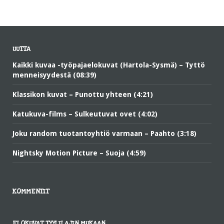
UUTTA
Kaikki kuvaa -työpajaelokuvat (Hartola-Sysmä) – Tyttö
menneisyydestä (08:39)
Klassikon kuvat – Punottu yhteen (4:21)
Katukuva-films – Sulkeutuvat ovet (4:02)
Joku random tuotantoyhtiö varmaan – Paahto (3:18)
Nightsky Motion Picture – Suoja (4:59)
KOMMENTIT
ELOKUVAT TYYLILAJIN MUKAAN