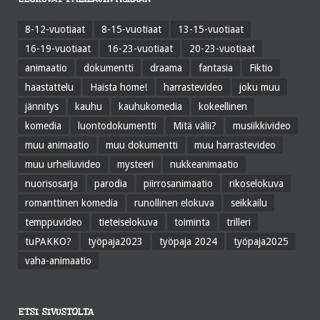
8-12-vuotiaat
8-15-vuotiaat
13-15-vuotiaat
16-19-vuotiaat
16-23-vuotiaat
20-23-vuotiaat
animaatio
dokumentti
draama
fantasia
Fiktio
haastattelu
Haista home!
harrastevideo
joku muu
jännitys
kauhu
kauhukomedia
kokeellinen
komedia
luontodokumentti
Mitä välii?
musiikkivideo
muu animaatio
muu dokumentti
muu harrastevideo
muu urheiluvideo
mysteeri
nukkeanimaatio
nuorisosarja
parodia
piirrosanimaatio
rikoselokuva
romanttinen komedia
runollinen elokuva
seikkailu
temppuvideo
tieteiselokuva
toiminta
trilleri
tuPAKKO?
työpaja2023
työpaja 2024
työpaja2025
vaha-animaatio
ETSI SIVUSTOLTA