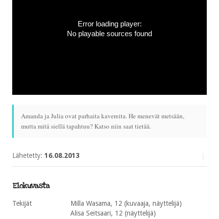
Error loading player:
No playable sources found
Amanda ja Julia ovat parhaita kavereita. He menevät metsään,
mutta mitä siellä tapahtuu? Katso niin saat tietää.
Lähetetty:
16.08.2013
Elokuvasta
Tekijät
Milla Wasama, 12 (kuvaaja, näyttelijä)
Alisa Seitsaari, 12 (näyttelijä)