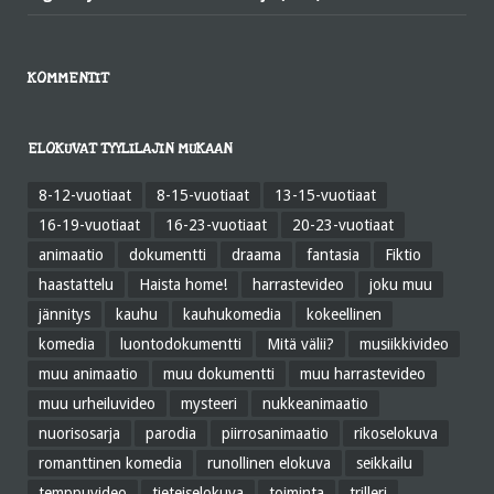
KOMMENTIT
ELOKUVAT TYYLILAJIN MUKAAN
8-12-vuotiaat
8-15-vuotiaat
13-15-vuotiaat
16-19-vuotiaat
16-23-vuotiaat
20-23-vuotiaat
animaatio
dokumentti
draama
fantasia
Fiktio
haastattelu
Haista home!
harrastevideo
joku muu
jännitys
kauhu
kauhukomedia
kokeellinen
komedia
luontodokumentti
Mitä välii?
musiikkivideo
muu animaatio
muu dokumentti
muu harrastevideo
muu urheiluvideo
mysteeri
nukkeanimaatio
nuorisosarja
parodia
piirrosanimaatio
rikoselokuva
romanttinen komedia
runollinen elokuva
seikkailu
temppuvideo
tieteiselokuva
toiminta
trilleri