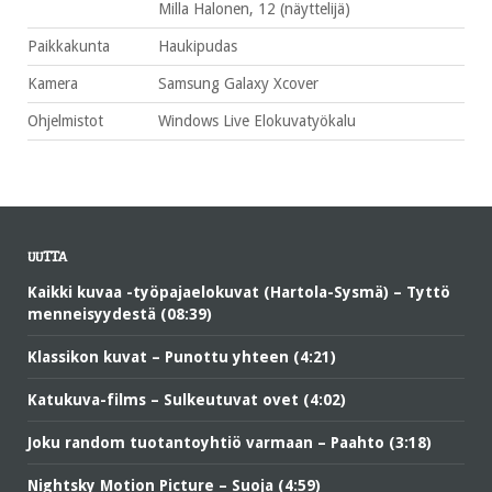
Milla Halonen, 12 (näyttelijä)
Paikkakunta
Haukipudas
Kamera
Samsung Galaxy Xcover
Ohjelmistot
Windows Live Elokuvatyökalu
UUTTA
Kaikki kuvaa -työpajaelokuvat (Hartola-Sysmä) – Tyttö
menneisyydestä (08:39)
Klassikon kuvat – Punottu yhteen (4:21)
Katukuva-films – Sulkeutuvat ovet (4:02)
Joku random tuotantoyhtiö varmaan – Paahto (3:18)
Nightsky Motion Picture – Suoja (4:59)