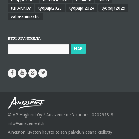
tuPAKKO?
työpaja2023
työpaja 2024
työpaja2025
vaha-animaatio
ETSI SIVUSTOLTA
Haku:
© AP Haglund Oy / Amazement · Y-tunnus: 0702973-8 ·
info@amazement.fi
Aineiston luvaton käyttö toisen palvelun osana kielletty.