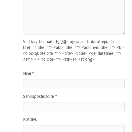
Voit käyttää näitä
HTML
-tageja ja attribuutteja:
<a
href="" title=""> <abbr title=""> <acronym title=""> <b>
<blockquote cite=""> <cite> <code> <del datetime="">
<em> <i> <q cite=""> <strike> <strong>
Nimi
*
Sähköpostiosoite
*
Kotisivu