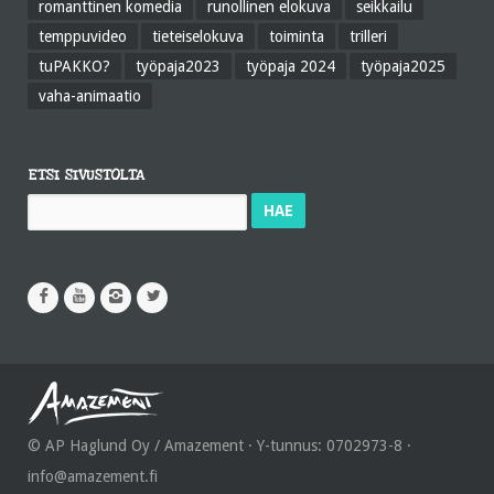
romanttinen komedia
runollinen elokuva
seikkailu
temppuvideo
tieteiselokuva
toiminta
trilleri
tuPAKKO?
työpaja2023
työpaja 2024
työpaja2025
vaha-animaatio
ETSI SIVUSTOLTA
Haku:
© AP Haglund Oy / Amazement · Y-tunnus: 0702973-8 ·
info@amazement.fi