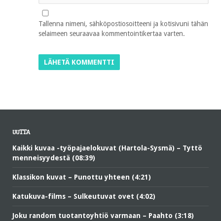
Tallenna nimeni, sähköpostiosoitteeni ja kotisivuni tähän
selaimeen seuraavaa kommentointikertaa varten.
UUTTA
Kaikki kuvaa -työpajaelokuvat (Hartola-Sysmä) – Tyttö
menneisyydestä (08:39)
Klassikon kuvat – Punottu yhteen (4:21)
Katukuva-films – Sulkeutuvat ovet (4:02)
Joku random tuotantoyhtiö varmaan – Paahto (3:18)