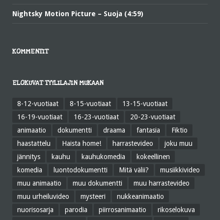
Nightsky Motion Picture – Suoja (4:59)
KOMMENTIT
ELOKUVAT TYYLILAJIN MUKAAN
8-12-vuotiaat
8-15-vuotiaat
13-15-vuotiaat
16-19-vuotiaat
16-23-vuotiaat
20-23-vuotiaat
animaatio
dokumentti
draama
fantasia
Fiktio
haastattelu
Haista home!
harrastevideo
joku muu
jännitys
kauhu
kauhukomedia
kokeellinen
komedia
luontodokumentti
Mitä välii?
musiikkivideo
muu animaatio
muu dokumentti
muu harrastevideo
muu urheiluvideo
mysteeri
nukkeanimaatio
nuorisosarja
parodia
piirrosanimaatio
rikoselokuva