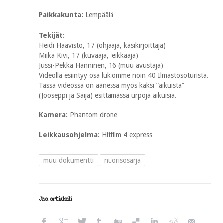
Paikkakunta:
Lempäälä
Tekijät:
Heidi Haavisto, 17 (ohjaaja, käsikirjoittaja)
Miika Kivi, 17 (kuvaaja, leikkaaja)
Jussi-Pekka Hänninen, 16 (muu avustaja)
Videolla esiintyy osa lukiomme noin 40 Ilmastosoturista.
Tässä videossa on äänessä myös kaksi ”aikuista”
(Jooseppi ja Saija) esittämässä urpoja aikuisia.
Kamera:
Phantom drone
Leikkausohjelma:
Hitfilm 4 express
muu dokumentti
nuorisosarja
Jaa artikkeli