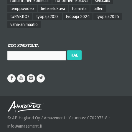
romanttinen komedia
runollinen elokuva
seikkailu
temppuvideo
tieteiselokuva
toiminta
trilleri
tuPAKKO?
työpaja2023
työpaja 2024
työpaja2025
vaha-animaatio
ETSI SIVUSTOLTA
Haku:
© AP Haglund Oy / Amazement · Y-tunnus: 0702973-8 ·
info@amazement.fi