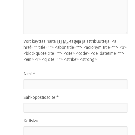
Voit käyttää näitä
HTML
-tageja ja attribuutteja:
<a
href="" title=""> <abbr title=""> <acronym title=""> <b>
<blockquote cite=""> <cite> <code> <del datetime="">
<em> <i> <q cite=""> <strike> <strong>
Nimi
*
Sähköpostiosoite
*
Kotisivu