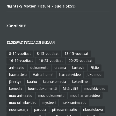
Nightsky Motion Picture – Suoja (4:59)
KOMMENTIT
ELOKUVAT TYYLILAJIN MUKAAN
8-12-vuotiaat
8-15-vuotiaat
13-15-vuotiaat
16-19-vuotiaat
16-23-vuotiaat
20-23-vuotiaat
animaatio
dokumentti
draama
fantasia
Fiktio
haastattelu
Haista home!
harrastevideo
joku muu
jännitys
kauhu
kauhukomedia
kokeellinen
komedia
luontodokumentti
Mitä välii?
musiikkivideo
muu animaatio
muu dokumentti
muu harrastevideo
muu urheiluvideo
mysteeri
nukkeanimaatio
nuorisosarja
parodia
piirrosanimaatio
rikoselokuva