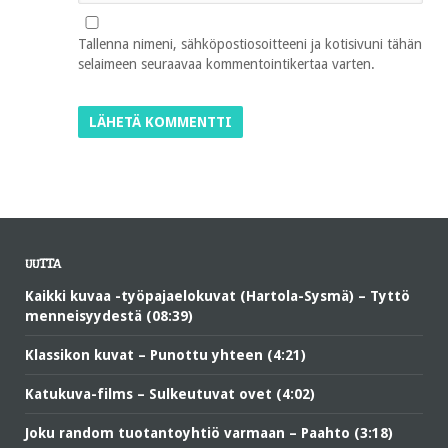
Tallenna nimeni, sähköpostiosoitteeni ja kotisivuni tähän
selaimeen seuraavaa kommentointikertaa varten.
UUTTA
Kaikki kuvaa -työpajaelokuvat (Hartola-Sysmä) – Tyttö
menneisyydestä (08:39)
Klassikon kuvat – Punottu yhteen (4:21)
Katukuva-films – Sulkeutuvat ovet (4:02)
Joku random tuotantoyhtiö varmaan – Paahto (3:18)