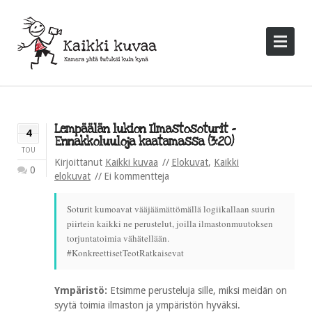
Lempäälän lukion Ilmastosoturit –
4
Ennakkoluuloja kaatamassa (3:20)
TOU
Kirjoittanut
Kaikki kuvaa
Elokuvat
,
Kaikki
0
elokuvat
Ei kommentteja
Soturit kumoavat vääjäämättömällä logiikallaan suurin
piirtein kaikki ne perustelut, joilla ilmastonmuutoksen
torjuntatoimia vähätellään.
#KonkreettisetTeotRatkaisevat
Ympäristö:
Etsimme perusteluja sille, miksi meidän on
syytä toimia ilmaston ja ympäristön hyväksi.