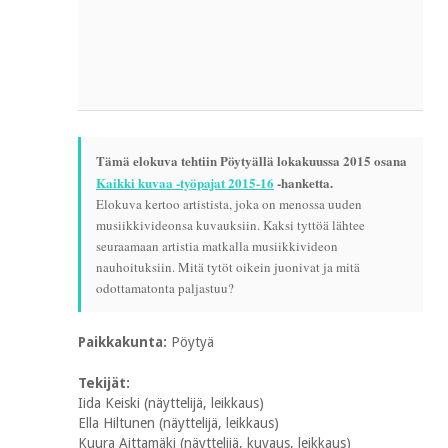
Tämä elokuva tehtiin Pöytyällä lokakuussa 2015 osana
Kaikki kuvaa -työpajat 2015-16
-hanketta.
Elokuva kertoo artistista, joka on menossa uuden
musiikkivideonsa kuvauksiin. Kaksi tyttöä lähtee
seuraamaan artistia matkalla musiikkivideon
nauhoituksiin. Mitä tytöt oikein juonivat ja mitä
odottamatonta paljastuu?
Paikkakunta:
Pöytyä
Tekijät:
Iida Keiski (näyttelijä, leikkaus)
Ella Hiltunen (näyttelijä, leikkaus)
Kuura Aittamäki (näyttelijä, kuvaus, leikkaus)