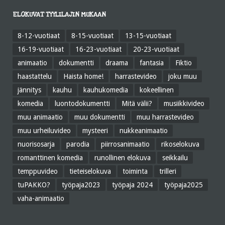
ELOKUVAT TYYLILAJIN MUKAAN
8-12-vuotiaat
8-15-vuotiaat
13-15-vuotiaat
16-19-vuotiaat
16-23-vuotiaat
20-23-vuotiaat
animaatio
dokumentti
draama
fantasia
Fiktio
haastattelu
Haista home!
harrastevideo
joku muu
jännitys
kauhu
kauhukomedia
kokeellinen
komedia
luontodokumentti
Mitä välii?
musiikkivideo
muu animaatio
muu dokumentti
muu harrastevideo
muu urheiluvideo
mysteeri
nukkeanimaatio
nuorisosarja
parodia
piirrosanimaatio
rikoselokuva
romanttinen komedia
runollinen elokuva
seikkailu
temppuvideo
tieteiselokuva
toiminta
trilleri
tuPAKKO?
työpaja2023
työpaja 2024
työpaja2025
vaha-animaatio