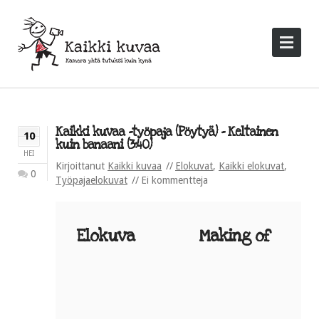
Kaikki kuvaa -työpaja (Pöytyä) – Keltainen
10
kuin banaani (3:40)
HEI
Kirjoittanut
Kaikki kuvaa
Elokuvat
,
Kaikki elokuvat
,
0
Työpajaelokuvat
Ei kommentteja
Elokuva
Making of