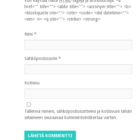
Voit käyttää näitä
HTML
-tageja ja attribuutteja:
<a
href="" title=""> <abbr title=""> <acronym title=""> <b>
<blockquote cite=""> <cite> <code> <del datetime="">
<em> <i> <q cite=""> <strike> <strong>
Nimi
*
Sähköpostiosoite
*
Kotisivu
Tallenna nimeni, sähköpostiosoitteeni ja kotisivuni tähän
selaimeen seuraavaa kommentointikertaa varten.