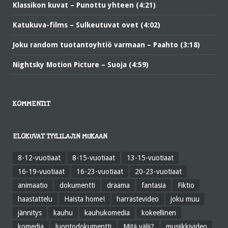
Klassikon kuvat – Punottu yhteen (4:21)
Katukuva-films – Sulkeutuvat ovet (4:02)
Joku random tuotantoyhtiö varmaan – Paahto (3:18)
Nightsky Motion Picture – Suoja (4:59)
KOMMENTIT
ELOKUVAT TYYLILAJIN MUKAAN
8-12-vuotiaat
8-15-vuotiaat
13-15-vuotiaat
16-19-vuotiaat
16-23-vuotiaat
20-23-vuotiaat
animaatio
dokumentti
draama
fantasia
Fiktio
haastattelu
Haista home!
harrastevideo
joku muu
jännitys
kauhu
kauhukomedia
kokeellinen
komedia
luontodokumentti
Mitä välii?
musiikkivideo