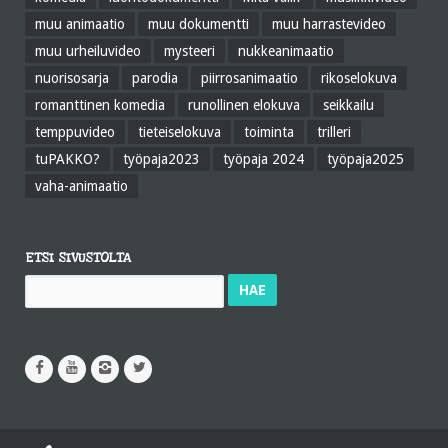
muu animaatio
muu dokumentti
muu harrastevideo
muu urheiluvideo
mysteeri
nukkeanimaatio
nuorisosarja
parodia
piirrosanimaatio
rikoselokuva
romanttinen komedia
runollinen elokuva
seikkailu
temppuvideo
tieteiselokuva
toiminta
trilleri
tuPAKKO?
työpaja2023
työpaja 2024
työpaja2025
vaha-animaatio
ETSI SIVUSTOLTA
Haku: