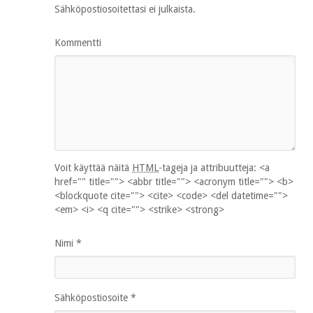
Sähköpostiosoitettasi ei julkaista.
Kommentti
Voit käyttää näitä
HTML
-tageja ja attribuutteja:
<a
href="" title=""> <abbr title=""> <acronym title=""> <b>
<blockquote cite=""> <cite> <code> <del datetime="">
<em> <i> <q cite=""> <strike> <strong>
Nimi
*
Sähköpostiosoite
*