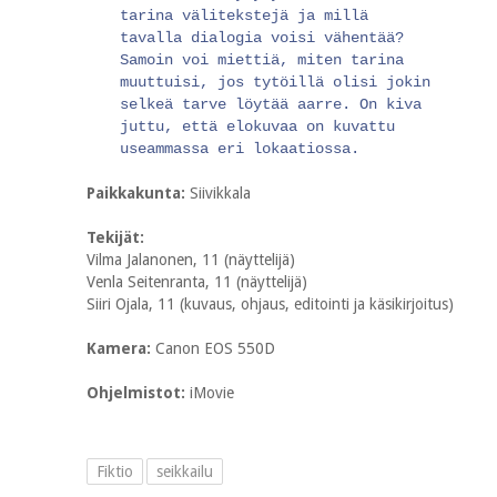
tarina välitekstejä ja millä
tavalla dialogia voisi vähentää?
Samoin voi miettiä, miten tarina
muuttuisi, jos tytöillä olisi jokin
selkeä tarve löytää aarre. On kiva
juttu, että elokuvaa on kuvattu
useammassa eri lokaatiossa.
Paikkakunta:
Siivikkala
Tekijät:
Vilma Jalanonen, 11 (näyttelijä)
Venla Seitenranta, 11 (näyttelijä)
Siiri Ojala, 11 (kuvaus, ohjaus, editointi ja käsikirjoitus)
Kamera:
Canon EOS 550D
Ohjelmistot:
iMovie
Fiktio
seikkailu