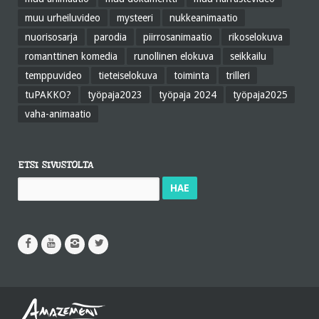
muu urheiluvideo
mysteeri
nukkeanimaatio
nuorisosarja
parodia
piirrosanimaatio
rikoselokuva
romanttinen komedia
runollinen elokuva
seikkailu
temppuvideo
tieteiselokuva
toiminta
trilleri
tuPAKKO?
työpaja2023
työpaja 2024
työpaja2025
vaha-animaatio
ETSI SIVUSTOLTA
Haku: