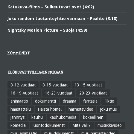
Katukuva-films – Sulkeutuvat ovet (4:02)
Joku random tuotantoyhtiö varmaan – Paahto (3:18)
Nightsky Motion Picture – Suoja (4:59)
KOMMENTIT
ELOKUVAT TYYLILAJIN MUKAAN
8-12-vuotiaat
8-15-vuotiaat
13-15-vuotiaat
16-19-vuotiaat
16-23-vuotiaat
20-23-vuotiaat
animaatio
dokumentti
draama
fantasia
Fiktio
haastattelu
Haista home!
harrastevideo
joku muu
jännitys
kauhu
kauhukomedia
kokeellinen
komedia
luontodokumentti
Mitä välii?
musiikkivideo
muu animaatio
muu dokumentti
muu harrastevideo