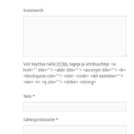
Kommentti
Voit käyttää näitä
HTML
-tageja ja attribuutteja:
<a
href="" title=""> <abbr title=""> <acronym title=""> <b>
<blockquote cite=""> <cite> <code> <del datetime="">
<em> <i> <q cite=""> <strike> <strong>
Nimi
*
Sähköpostiosoite
*