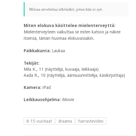
Miisaa arveluttaa ulkönäkö, joten hän ei syö.
Miten elokuva käsittelee mielenterveyttä:
Mielenterveyteen vaikuttaa se miten katsoo ja näkee
itsensä, tämän huomaa elokuvassakin.
Paikkakunta:
Laukaa
Tekijät:
Mila K., 11 (näyttelijä, kuvaaja, leikkaaja)
Aada R., 10 (näyttelijä, äänisuunnittelija, käsikirjoittaja)
Kamera:
iPad
Leikkausohjelma:
iMovie
8-15-vuotiaat
draama
harrastevideo