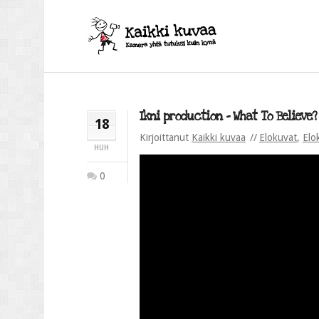
Ikni production – What To Believe? 
18
Kirjoittanut
Kaikki kuvaa
Elokuvat
,
Elo
HUH
0