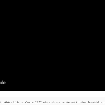
 uutisten lukiessa. Vuonna 2227 asiat eivät ole muuttuneet kriittisen lukutaidon osa