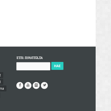
ETSI SIVUSTOLTA
Haku:
t
t
ama