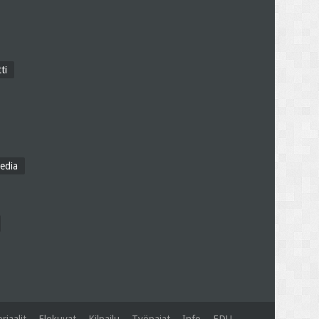
ti
edia