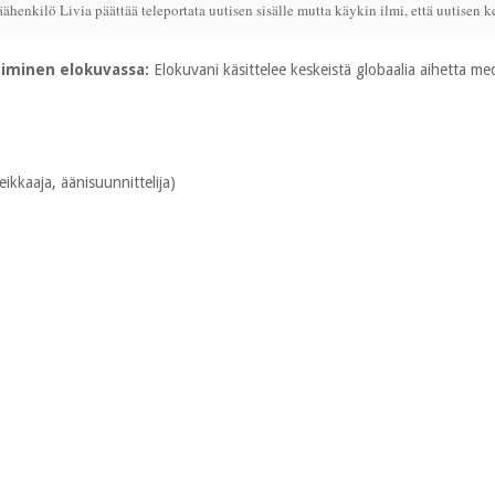
ähenkilö Livia päättää teleportata uutisen sisälle mutta käykin ilmi, että uutisen ke
iminen elokuvassa:
Elokuvani käsittelee keskeistä globaalia aihetta medi
leikkaaja, äänisuunnittelija)