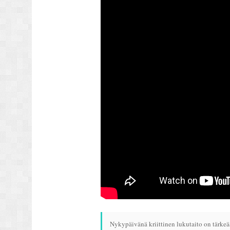
Nykypäivänä kriittinen lukutaito on tärkeää