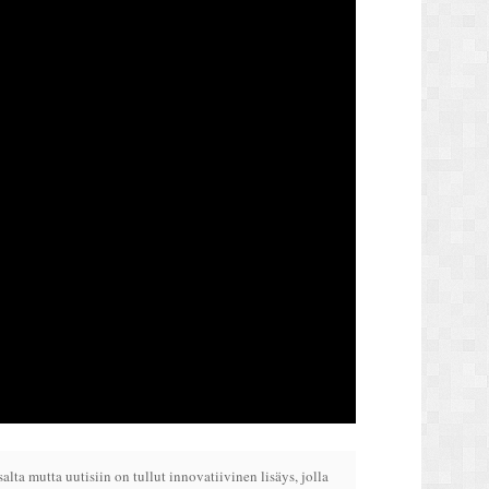
lta mutta uutisiin on tullut innovatiivinen lisäys, jolla