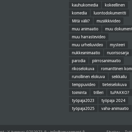
kauhukomedia
kokeellinen
komedia
luontodokumentti
Mitä välii?
musiikkivideo
muu animaatio
muu dokument
muu harrastevideo
muu urheiluvideo
mysteeri
nukkeanimaatio
nuorisosarja
parodia
piirrosanimaatio
rikoselokuva
romanttinen kom
runollinen elokuva
seikkailu
temppuvideo
tieteiselokuva
toiminta
trilleri
tuPAKKO?
työpaja2023
työpaja 2024
työpaja2025
vaha-animaatio