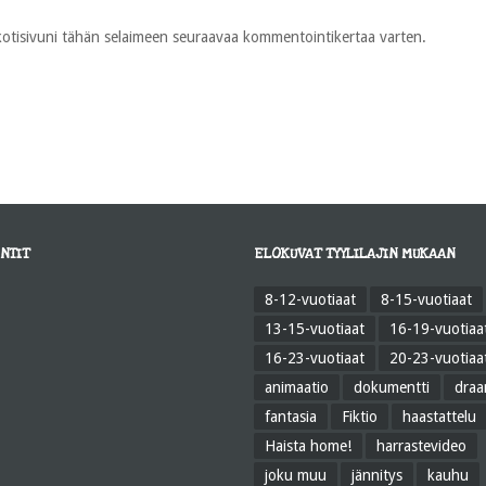
 kotisivuni tähän selaimeen seuraavaa kommentointikertaa varten.
NTIT
ELOKUVAT TYYLILAJIN MUKAAN
8-12-vuotiaat
8-15-vuotiaat
13-15-vuotiaat
16-19-vuotiaa
16-23-vuotiaat
20-23-vuotiaa
animaatio
dokumentti
dra
fantasia
Fiktio
haastattelu
Haista home!
harrastevideo
joku muu
jännitys
kauhu