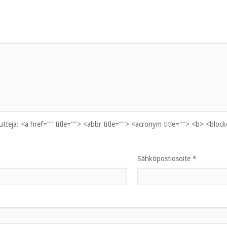
uutteja:
<a href="" title=""> <abbr title=""> <acronym title=""> <b> <bloc
Sähköpostiosoite
*