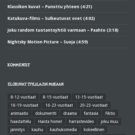
Klassikon kuvat – Punottu yhteen (4:21)
Katukuva-films – Sulkeutuvat ovet (4:02)
Joku random tuotantoyhtiö varmaan – Paahto (3:18)
Nightsky Motion Picture – Suoja (4:59)
KOMMENTIT
ELOKUVAT TYYLILAJIN MUKAAN
8-12-vuotiaat
8-15-vuotiaat
13-15-vuotiaat
16-19-vuotiaat
16-23-vuotiaat
20-23-vuotiaat
animaatio
dokumentti
draama
fantasia
Fiktio
haastattelu
Haista home!
harrastevideo
joku muu
jännitys
kauhu
kauhukomedia
kokeellinen