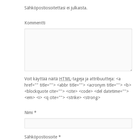
Sähköpostiosoitettasi ei julkaista.
Kommentti
Voit käyttää näitä
HTML
-tageja ja attribuutteja:
<a
href="" title=""> <abbr title=""> <acronym title=""> <b>
<blockquote cite=""> <cite> <code> <del datetime="">
<em> <i> <q cite=""> <strike> <strong>
Nimi
*
Sähköpostiosoite
*