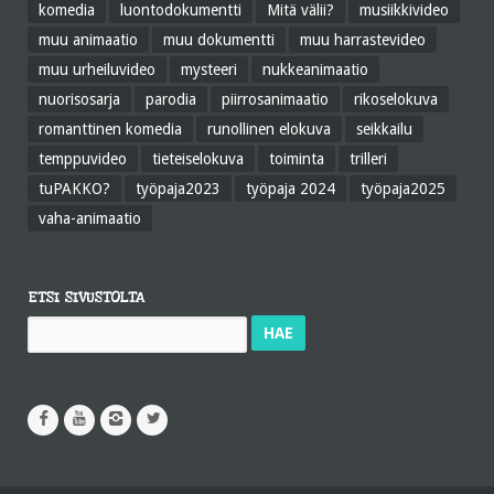
komedia
luontodokumentti
Mitä välii?
musiikkivideo
muu animaatio
muu dokumentti
muu harrastevideo
muu urheiluvideo
mysteeri
nukkeanimaatio
nuorisosarja
parodia
piirrosanimaatio
rikoselokuva
romanttinen komedia
runollinen elokuva
seikkailu
temppuvideo
tieteiselokuva
toiminta
trilleri
tuPAKKO?
työpaja2023
työpaja 2024
työpaja2025
vaha-animaatio
ETSI SIVUSTOLTA
Haku: