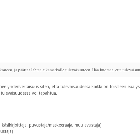
akoneen, ja päättää lähteä aikamatkalle tulevaisuuteen. Hän huomaa, että tulevaisu
e yhdenvertaisuus siten, että tulevaisuudessa kaikki on toisilleen epä 
a tulevaisuudessa voi tapahtua.
a, käsikirjoittaja, puvustaja/maskeeraaja, muu avustaja)
ustaja)