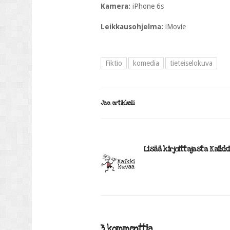
Kamera:
iPhone 6s
Leikkausohjelma:
iMovie
Fiktio
komedia
tieteiselokuva
Jaa artikkeli
Lisää kirjoittajasta Kaikk
3 kommenttia