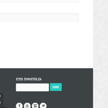
ETSI SIVUSTOLTA
Haku:
t
t