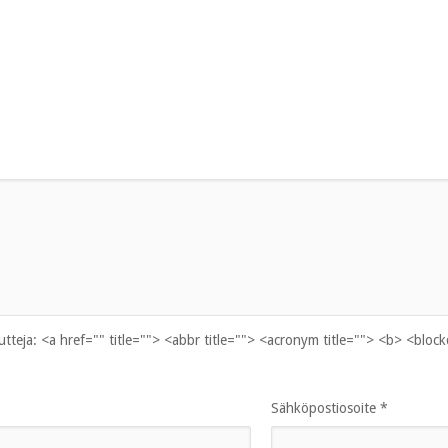
uutteja:
<a href="" title=""> <abbr title=""> <acronym title=""> <b> <bloc
Sähköpostiosoite
*