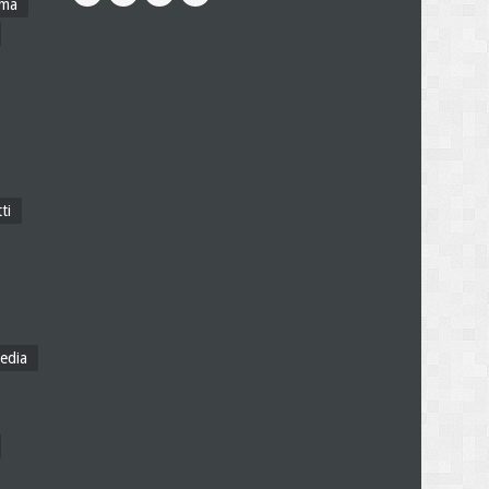
ama
ti
edia