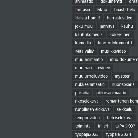
animaatio
dokumentti
dra
fantasia
Fiktio
haastattelu
Haista home!
harrastevideo
joku muu
jännitys
kauhu
kauhukomedia
kokeellinen
komedia
luontodokumentti
Mitä välii?
musiikkivideo
muu animaatio
muu dokument
muu harrastevideo
muu urheiluvideo
mysteeri
nukkeanimaatio
nuorisosarja
parodia
piirrosanimaatio
rikoselokuva
romanttinen kom
runollinen elokuva
seikkailu
temppuvideo
tieteiselokuva
toiminta
trilleri
tuPAKKO?
työpaja2023
työpaja 2024