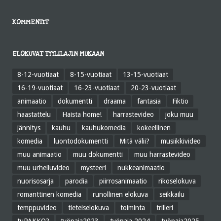
KOMMENTIT
ELOKUVAT TYYLILAJIN MUKAAN
8-12-vuotiaat
8-15-vuotiaat
13-15-vuotiaat
16-19-vuotiaat
16-23-vuotiaat
20-23-vuotiaat
animaatio
dokumentti
draama
fantasia
Fiktio
haastattelu
Haista home!
harrastevideo
joku muu
jännitys
kauhu
kauhukomedia
kokeellinen
komedia
luontodokumentti
Mitä välii?
musiikkivideo
muu animaatio
muu dokumentti
muu harrastevideo
muu urheiluvideo
mysteeri
nukkeanimaatio
nuorisosarja
parodia
piirrosanimaatio
rikoselokuva
romanttinen komedia
runollinen elokuva
seikkailu
temppuvideo
tieteiselokuva
toiminta
trilleri