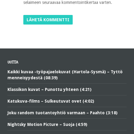
selaimeen seuraavaa kommentointikertaa varten.
UUTTA
Kaikki kuvaa -työpajaelokuvat (Hartola-Sysmä) – Tyttö
menneisyydestä (08:39)
Klassikon kuvat – Punottu yhteen (4:21)
Katukuva-films – Sulkeutuvat ovet (4:02)
Joku random tuotantoyhtiö varmaan – Paahto (3:18)
Nightsky Motion Picture – Suoja (4:59)