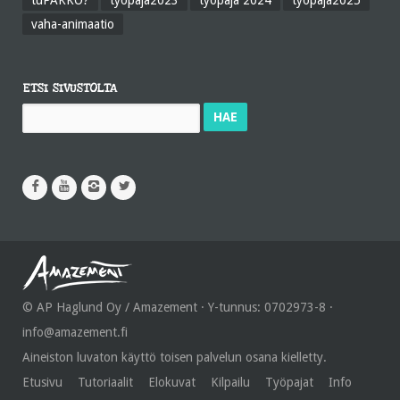
tuPAKKO?
työpaja2023
työpaja 2024
työpaja2025
vaha-animaatio
ETSI SIVUSTOLTA
Haku:
© AP Haglund Oy / Amazement · Y-tunnus: 0702973-8 ·
info@amazement.fi
Aineiston luvaton käyttö toisen palvelun osana kielletty.
Etusivu
Tutoriaalit
Elokuvat
Kilpailu
Työpajat
Info