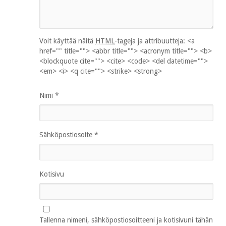
Voit käyttää näitä
HTML
-tageja ja attribuutteja:
<a
href="" title=""> <abbr title=""> <acronym title=""> <b>
<blockquote cite=""> <cite> <code> <del datetime="">
<em> <i> <q cite=""> <strike> <strong>
Nimi
*
Sähköpostiosoite
*
Kotisivu
Tallenna nimeni, sähköpostiosoitteeni ja kotisivuni tähän