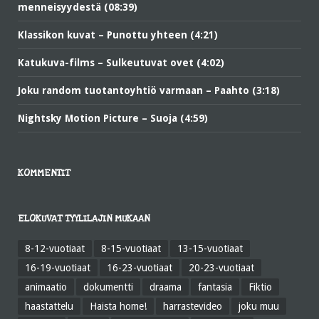
menneisyydestä (08:39)
Klassikon kuvat – Punottu yhteen (4:21)
Katukuva-films – Sulkeutuvat ovet (4:02)
Joku random tuotantoyhtiö varmaan – Paahto (3:18)
Nightsky Motion Picture – Suoja (4:59)
KOMMENTIT
ELOKUVAT TYYLILAJIN MUKAAN
8-12-vuotiaat
8-15-vuotiaat
13-15-vuotiaat
16-19-vuotiaat
16-23-vuotiaat
20-23-vuotiaat
animaatio
dokumentti
draama
fantasia
Fiktio
haastattelu
Haista home!
harrastevideo
joku muu