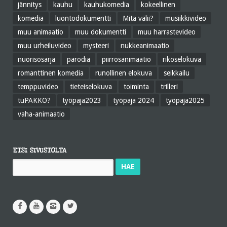
jännitys
kauhu
kauhukomedia
kokeellinen
komedia
luontodokumentti
Mitä välii?
musiikkivideo
muu animaatio
muu dokumentti
muu harrastevideo
muu urheiluvideo
mysteeri
nukkeanimaatio
nuorisosarja
parodia
piirrosanimaatio
rikoselokuva
romanttinen komedia
runollinen elokuva
seikkailu
temppuvideo
tieteiselokuva
toiminta
trilleri
tuPAKKO?
työpaja2023
työpaja 2024
työpaja2025
vaha-animaatio
ETSI SIVUSTOLTA
Haku: