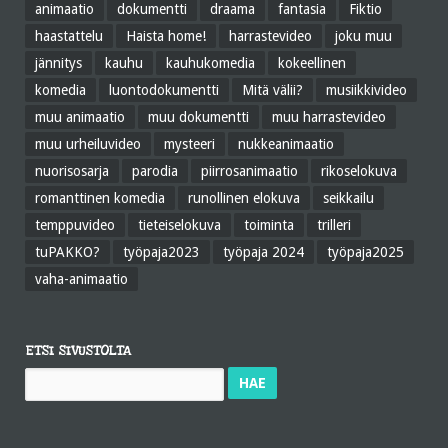
animaatio
dokumentti
draama
fantasia
Fiktio
haastattelu
Haista home!
harrastevideo
joku muu
jännitys
kauhu
kauhukomedia
kokeellinen
komedia
luontodokumentti
Mitä välii?
musiikkivideo
muu animaatio
muu dokumentti
muu harrastevideo
muu urheiluvideo
mysteeri
nukkeanimaatio
nuorisosarja
parodia
piirrosanimaatio
rikoselokuva
romanttinen komedia
runollinen elokuva
seikkailu
temppuvideo
tieteiselokuva
toiminta
trilleri
tuPAKKO?
työpaja2023
työpaja 2024
työpaja2025
vaha-animaatio
ETSI SIVUSTOLTA
Haku: