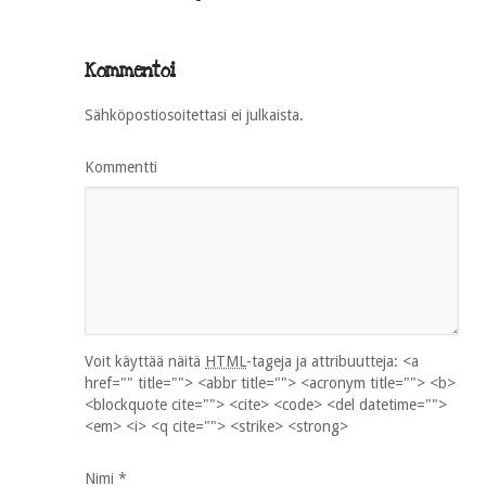
Kommentoi
Sähköpostiosoitettasi ei julkaista.
Kommentti
Voit käyttää näitä
HTML
-tageja ja attribuutteja:
<a
href="" title=""> <abbr title=""> <acronym title=""> <b>
<blockquote cite=""> <cite> <code> <del datetime="">
<em> <i> <q cite=""> <strike> <strong>
Nimi
*