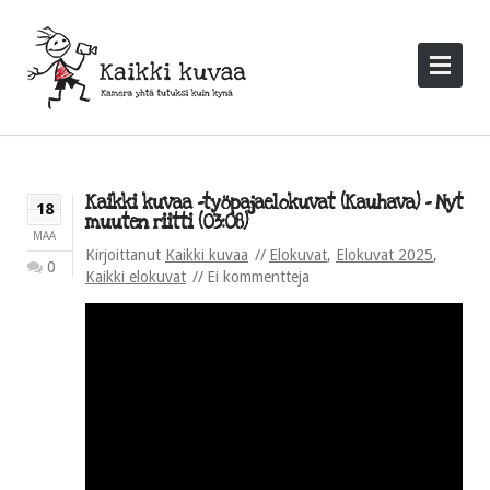
Kaikki kuvaa -työpajaelokuvat (Kauhava) – Nyt
18
muuten riitti (03:08)
MAA
Kirjoittanut
Kaikki kuvaa
Elokuvat
,
Elokuvat 2025
,
0
Kaikki elokuvat
Ei kommentteja