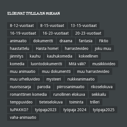
ELOKUVAT TYYLILAJIN MUKAAN
8-12-vuotiaat
8-15-vuotiaat
13-15-vuotiaat
16-19-vuotiaat
16-23-vuotiaat
20-23-vuotiaat
animaatio
dokumentti
draama
fantasia
Fiktio
haastattelu
Haista home!
harrastevideo
joku muu
jännitys
kauhu
kauhukomedia
kokeellinen
komedia
luontodokumentti
Mitä välii?
musiikkivideo
muu animaatio
muu dokumentti
muu harrastevideo
muu urheiluvideo
mysteeri
nukkeanimaatio
nuorisosarja
parodia
piirrosanimaatio
rikoselokuva
romanttinen komedia
runollinen elokuva
seikkailu
temppuvideo
tieteiselokuva
toiminta
trilleri
tuPAKKO?
työpaja2023
työpaja 2024
työpaja2025
vaha-animaatio