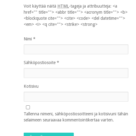
Voit käyttää näitä
HTML
-tageja ja attribuutteja:
<a
href="" title=""> <abbr title=""> <acronym title=""> <b>
<blockquote cite=""> <cite> <code> <del datetime="">
<em> <i> <q cite=""> <strike> <strong>
Nimi
*
Sähköpostiosoite
*
Kotisivu
Tallenna nimeni, sähköpostiosoitteeni ja kotisivuni tähän
selaimeen seuraavaa kommentointikertaa varten.