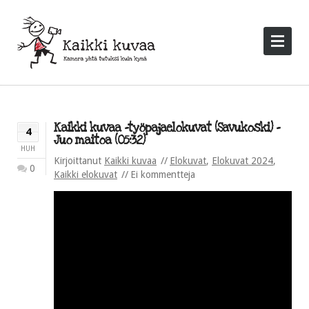
Kaikki kuvaa -työpajaelokuvat (Savukoski) –
4
Juo maitoa (05:32)
HUH
Kirjoittanut
Kaikki kuvaa
Elokuvat
,
Elokuvat 2024
,
0
Kaikki elokuvat
Ei kommentteja