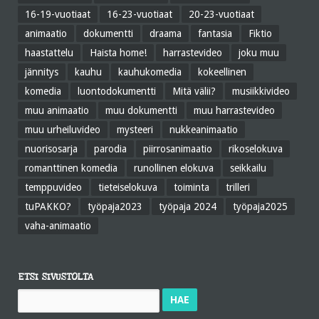
16-19-vuotiaat
16-23-vuotiaat
20-23-vuotiaat
animaatio
dokumentti
draama
fantasia
Fiktio
haastattelu
Haista home!
harrastevideo
joku muu
jännitys
kauhu
kauhukomedia
kokeellinen
komedia
luontodokumentti
Mitä välii?
musiikkivideo
muu animaatio
muu dokumentti
muu harrastevideo
muu urheiluvideo
mysteeri
nukkeanimaatio
nuorisosarja
parodia
piirrosanimaatio
rikoselokuva
romanttinen komedia
runollinen elokuva
seikkailu
temppuvideo
tieteiselokuva
toiminta
trilleri
tuPAKKO?
työpaja2023
työpaja 2024
työpaja2025
vaha-animaatio
ETSI SIVUSTOLTA
Haku: