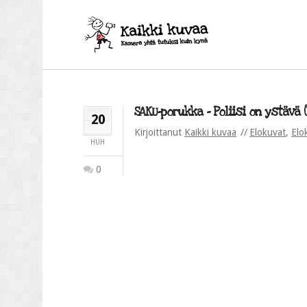
SAKU-porukka – Poliisi on ystävä (3
20
Kirjoittanut
Kaikki kuvaa
Elokuvat
,
Elo
HUH
0