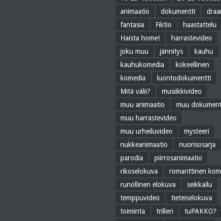
animaatio
dokumentti
dra
fantasia
Fiktio
haastattelu
Haista home!
harrastevideo
joku muu
jännitys
kauhu
kauhukomedia
kokeellinen
komedia
luontodokumentti
Mitä välii?
musiikkivideo
muu animaatio
muu dokument
muu harrastevideo
muu urheiluvideo
mysteeri
nukkeanimaatio
nuorisosarja
parodia
piirrosanimaatio
rikoselokuva
romanttinen kom
runollinen elokuva
seikkailu
temppuvideo
tieteiselokuva
toiminta
trilleri
tuPAKKO?