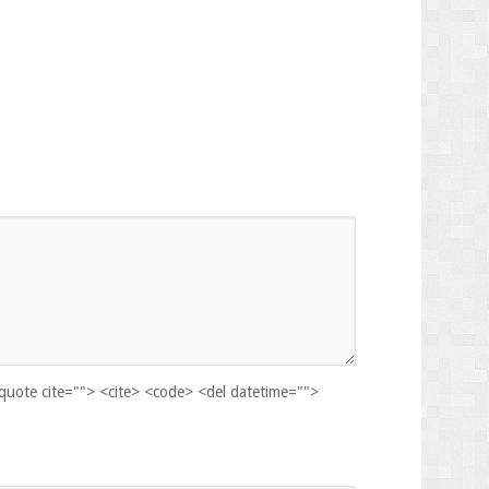
kquote cite=""> <cite> <code> <del datetime="">