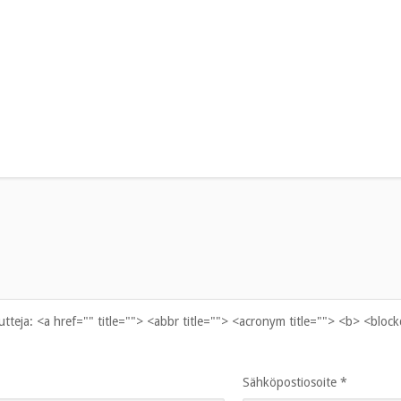
uutteja:
<a href="" title=""> <abbr title=""> <acronym title=""> <b> <bloc
Sähköpostiosoite
*