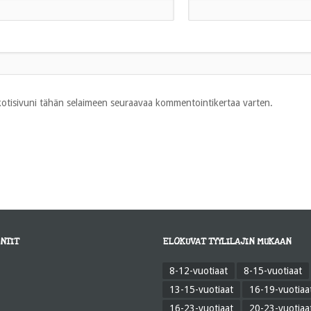
 kotisivuni tähän selaimeen seuraavaa kommentointikertaa varten.
NTIT
ELOKUVAT TYYLILAJIN MUKAAN
8-12-vuotiaat
8-15-vuotiaat
13-15-vuotiaat
16-19-vuotiaa
16-23-vuotiaat
20-23-vuotiaa