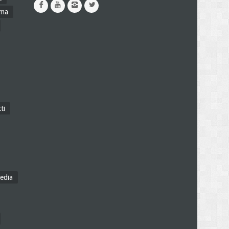
ama
ti
edia