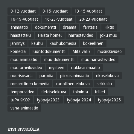
8-12-vuotiaat
8-15-vuotiaat
13-15-vuotiaat
16-19-vuotiaat
16-23-vuotiaat
20-23-vuotiaat
animaatio
dokumentti
draama
fantasia
Fiktio
haastattelu
Haista home!
harrastevideo
joku muu
jännitys
kauhu
kauhukomedia
kokeellinen
komedia
luontodokumentti
Mitä välii?
musiikkivideo
muu animaatio
muu dokumentti
muu harrastevideo
muu urheiluvideo
mysteeri
nukkeanimaatio
nuorisosarja
parodia
piirrosanimaatio
rikoselokuva
romanttinen komedia
runollinen elokuva
seikkailu
temppuvideo
tieteiselokuva
toiminta
trilleri
tuPAKKO?
työpaja2023
työpaja 2024
työpaja2025
vaha-animaatio
ETSI SIVUSTOLTA