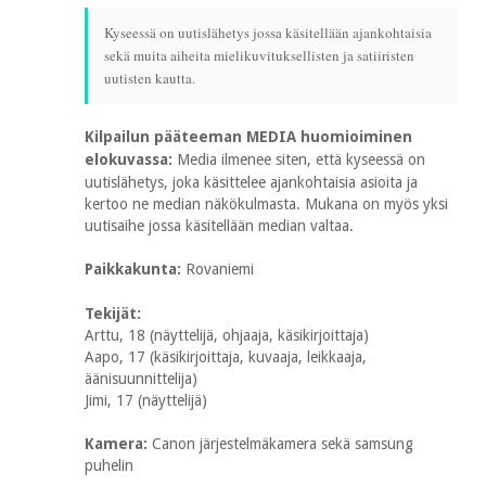
Kyseessä on uutislähetys jossa käsitellään ajankohtaisia
sekä muita aiheita mielikuvituksellisten ja satiiristen
uutisten kautta.
Kilpailun pääteeman MEDIA huomioiminen
elokuvassa:
Media ilmenee siten, että kyseessä on
uutislähetys, joka käsittelee ajankohtaisia asioita ja
kertoo ne median näkökulmasta. Mukana on myös yksi
uutisaihe jossa käsitellään median valtaa.
Paikkakunta:
Rovaniemi
Tekijät:
Arttu, 18 (näyttelijä, ohjaaja, käsikirjoittaja)
Aapo, 17 (käsikirjoittaja, kuvaaja, leikkaaja,
äänisuunnittelija)
Jimi, 17 (näyttelijä)
Kamera:
Canon järjestelmäkamera sekä samsung
puhelin