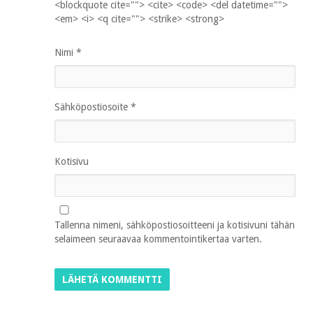
<blockquote cite=""> <cite> <code> <del datetime="">
<em> <i> <q cite=""> <strike> <strong>
Nimi
*
Sähköpostiosoite
*
Kotisivu
Tallenna nimeni, sähköpostiosoitteeni ja kotisivuni tähän
selaimeen seuraavaa kommentointikertaa varten.