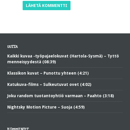
UUTTA
Kaikki kuvaa -työpajaelokuvat (Hartola-Sysmä) – Tyttö
menneisyydestä (08:39)
Klassikon kuvat – Punottu yhteen (4:21)
Katukuva-films – Sulkeutuvat ovet (4:02)
Joku random tuotantoyhtiö varmaan – Paahto (3:18)
Nightsky Motion Picture – Suoja (4:59)
KOMMENTIT