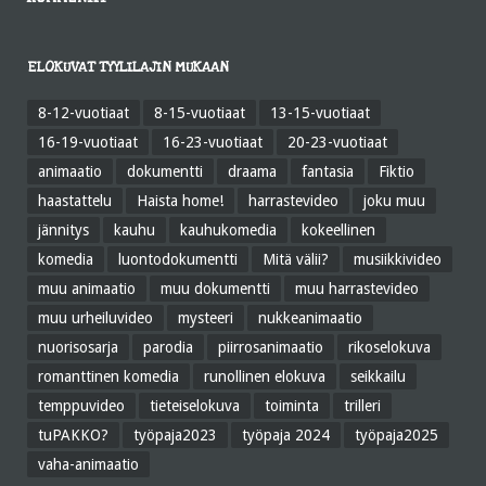
ELOKUVAT TYYLILAJIN MUKAAN
8-12-vuotiaat
8-15-vuotiaat
13-15-vuotiaat
16-19-vuotiaat
16-23-vuotiaat
20-23-vuotiaat
animaatio
dokumentti
draama
fantasia
Fiktio
haastattelu
Haista home!
harrastevideo
joku muu
jännitys
kauhu
kauhukomedia
kokeellinen
komedia
luontodokumentti
Mitä välii?
musiikkivideo
muu animaatio
muu dokumentti
muu harrastevideo
muu urheiluvideo
mysteeri
nukkeanimaatio
nuorisosarja
parodia
piirrosanimaatio
rikoselokuva
romanttinen komedia
runollinen elokuva
seikkailu
temppuvideo
tieteiselokuva
toiminta
trilleri
tuPAKKO?
työpaja2023
työpaja 2024
työpaja2025
vaha-animaatio