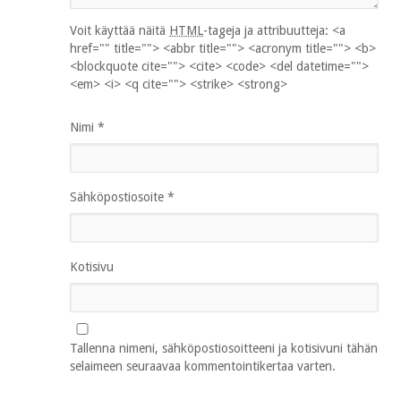
Voit käyttää näitä
HTML
-tageja ja attribuutteja:
<a
href="" title=""> <abbr title=""> <acronym title=""> <b>
<blockquote cite=""> <cite> <code> <del datetime="">
<em> <i> <q cite=""> <strike> <strong>
Nimi
*
Sähköpostiosoite
*
Kotisivu
Tallenna nimeni, sähköpostiosoitteeni ja kotisivuni tähän
selaimeen seuraavaa kommentointikertaa varten.