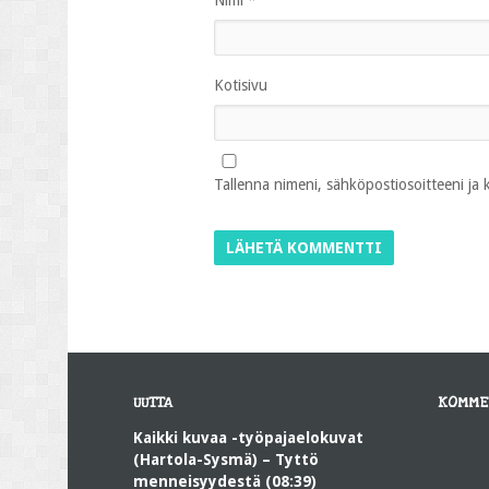
Nimi
*
Kotisivu
Tallenna nimeni, sähköpostiosoitteeni ja
UUTTA
KOMME
Kaikki kuvaa -työpajaelokuvat
(Hartola-Sysmä) – Tyttö
menneisyydestä (08:39)