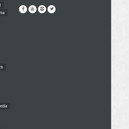
t
ama
ti
edia