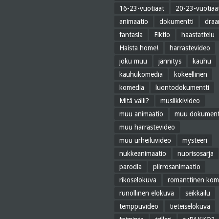
16-23-vuotiaat
20-23-vuotiaa
animaatio
dokumentti
dra
fantasia
Fiktio
haastattelu
Haista home!
harrastevideo
joku muu
jännitys
kauhu
kauhukomedia
kokeellinen
komedia
luontodokumentti
Mitä välii?
musiikkivideo
muu animaatio
muu dokument
muu harrastevideo
muu urheiluvideo
mysteeri
nukkeanimaatio
nuorisosarja
parodia
piirrosanimaatio
rikoselokuva
romanttinen kom
runollinen elokuva
seikkailu
temppuvideo
tieteiselokuva