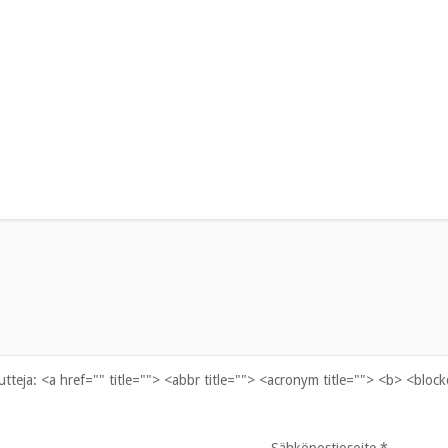
uutteja:
<a href="" title=""> <abbr title=""> <acronym title=""> <b> <bloc