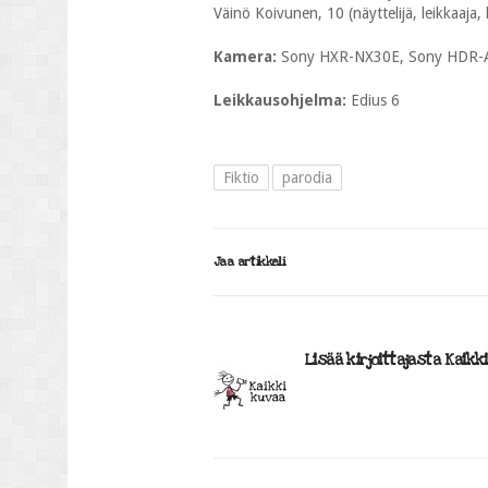
Väinö Koivunen, 10 (näyttelijä, leikkaaja, k
Kamera:
Sony HXR-NX30E, Sony HDR-
Leikkausohjelma:
Edius 6
Fiktio
parodia
Jaa artikkeli
Lisää kirjoittajasta Kaikk