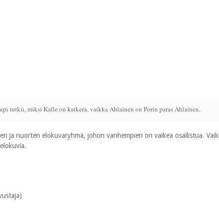
pi tutkii, miksi Kalle on katkera, vaikka Ahlainen on Porin paras Ahlainen.
ten ja nuorten elokuvaryhmä, johon vanhempien on vaikea osallistua. Vaikk
elokuvia.
vustaja)