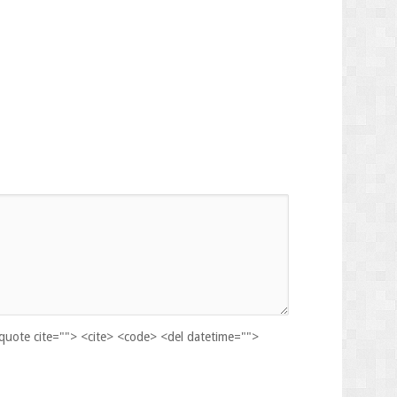
kquote cite=""> <cite> <code> <del datetime="">