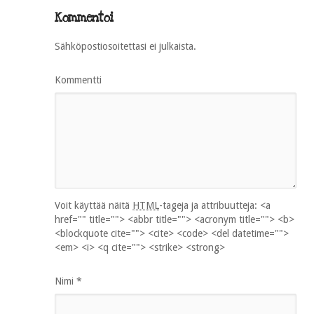
Kommentoi
Sähköpostiosoitettasi ei julkaista.
Kommentti
Voit käyttää näitä
HTML
-tageja ja attribuutteja:
<a
href="" title=""> <abbr title=""> <acronym title=""> <b>
<blockquote cite=""> <cite> <code> <del datetime="">
<em> <i> <q cite=""> <strike> <strong>
Nimi
*