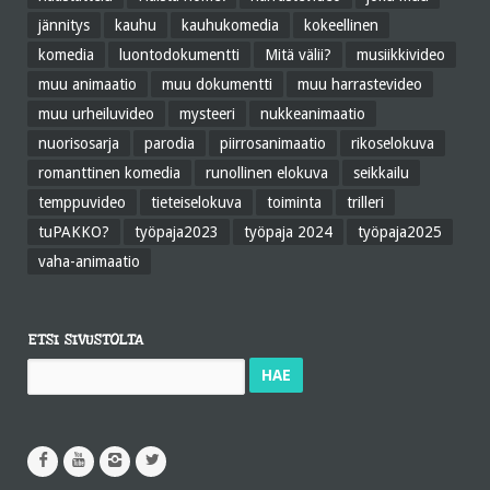
jännitys
kauhu
kauhukomedia
kokeellinen
komedia
luontodokumentti
Mitä välii?
musiikkivideo
muu animaatio
muu dokumentti
muu harrastevideo
muu urheiluvideo
mysteeri
nukkeanimaatio
nuorisosarja
parodia
piirrosanimaatio
rikoselokuva
romanttinen komedia
runollinen elokuva
seikkailu
temppuvideo
tieteiselokuva
toiminta
trilleri
tuPAKKO?
työpaja2023
työpaja 2024
työpaja2025
vaha-animaatio
ETSI SIVUSTOLTA
Haku: