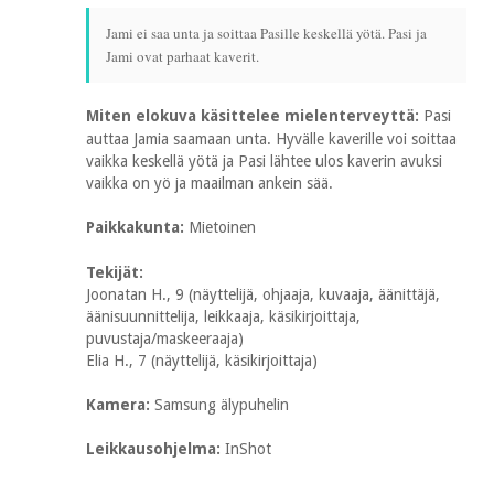
Jami ei saa unta ja soittaa Pasille keskellä yötä. Pasi ja
Jami ovat parhaat kaverit.
Miten elokuva käsittelee mielenterveyttä:
Pasi
auttaa Jamia saamaan unta. Hyvälle kaverille voi soittaa
vaikka keskellä yötä ja Pasi lähtee ulos kaverin avuksi
vaikka on yö ja maailman ankein sää.
Paikkakunta:
Mietoinen
Tekijät:
Joonatan H., 9 (näyttelijä, ohjaaja, kuvaaja, äänittäjä,
äänisuunnittelija, leikkaaja, käsikirjoittaja,
puvustaja/maskeeraaja)
Elia H., 7 (näyttelijä, käsikirjoittaja)
Kamera:
Samsung älypuhelin
Leikkausohjelma:
InShot