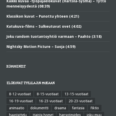
Kaikki kuvaa -työpajaelokuvat (Hartola-Sysmä) – Tyttö
menneisyydestä (08:39)
Klassikon kuvat – Punottu yhteen (4:21)
Katukuva-films – Sulkeutuvat ovet (4:02)
Joku random tuotantoyhtiö varmaan – Paahto (3:18)
Nightsky Motion Picture – Suoja (4:59)
KOMMENTIT
ELOKUVAT TYYLILAJIN MUKAAN
8-12-vuotiaat
8-15-vuotiaat
13-15-vuotiaat
16-19-vuotiaat
16-23-vuotiaat
20-23-vuotiaat
animaatio
dokumentti
draama
fantasia
Fiktio
haastattelu
Haista home!
harrastevideo
joku muu